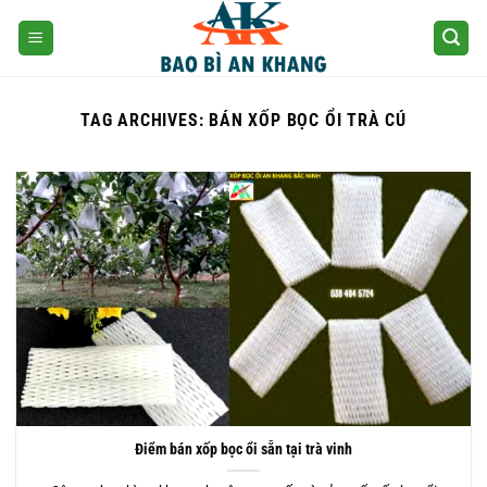
Skip
to
content
TAG ARCHIVES:
BÁN XỐP BỌC ỔI TRÀ CÚ
Điểm bán xốp bọc ổi sẵn tại trà vinh