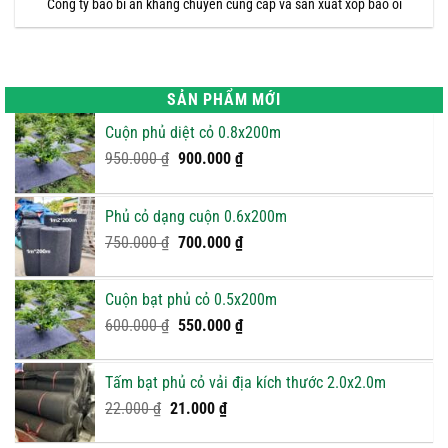
Công ty bao bì an khang chuyên cung cấp và sản xuất xốp bao ổi
SẢN PHẨM MỚI
Cuộn phủ diệt cỏ 0.8x200m
Giá
Giá
950.000
₫
900.000
₫
gốc
hiện
là:
tại
Phủ cỏ dạng cuộn 0.6x200m
950.000 ₫.
là:
Giá
900.000 ₫.
Giá
750.000
₫
700.000
₫
gốc
hiện
là:
tại
Cuộn bạt phủ cỏ 0.5x200m
750.000 ₫.
là:
Giá
Giá
600.000
₫
550.000
₫
700.000 ₫.
gốc
hiện
là:
tại
Tấm bạt phủ cỏ vải địa kích thước 2.0x2.0m
600.000 ₫.
là:
Giá
Giá
22.000
₫
21.000
₫
550.000 ₫.
gốc
hiện