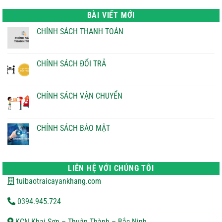
là:
tại
22.000 ₫.
là:
BÀI VIẾT MỚI
21.000 ₫.
CHÍNH SÁCH THANH TOÁN
Không
có
bình
luận
CHÍNH SÁCH ĐỔI TRẢ
ở
CHÍNH
Không
SÁCH
có
THANH
bình
TOÁN
luận
CHÍNH SÁCH VẬN CHUYỂN
ở
CHÍNH
Không
SÁCH
có
ĐỔI
bình
TRẢ
luận
CHÍNH SÁCH BẢO MẬT
ở
CHÍNH
Không
SÁCH
có
VẬN
bình
CHUYỂN
luận
ở
LIÊN HỆ VỚI CHÚNG TÔI
CHÍNH
SÁCH
tuibaotraicayankhang.com
BẢO
MẬT
0394.945.724
KCN Khai Sơn – Thuận Thành – Bắc Ninh