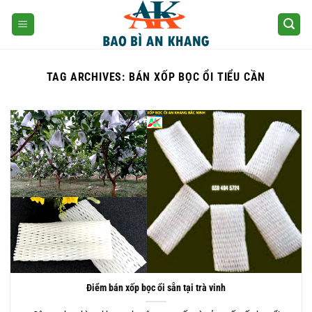
Skip
to
content
TAG ARCHIVES:
BÁN XỐP BỌC ỔI TIỂU CẦN
Điểm bán xốp bọc ổi sẵn tại trà vinh