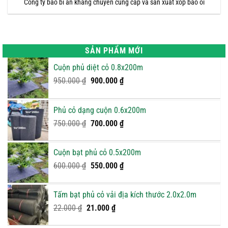
Công ty bao bì an khang chuyên cung cấp và sản xuất xốp bao ổi
SẢN PHẨM MỚI
Cuộn phủ diệt cỏ 0.8x200m
Giá
Giá
950.000
₫
900.000
₫
gốc
hiện
là:
tại
Phủ cỏ dạng cuộn 0.6x200m
950.000 ₫.
là:
Giá
900.000 ₫.
Giá
750.000
₫
700.000
₫
gốc
hiện
là:
tại
Cuộn bạt phủ cỏ 0.5x200m
750.000 ₫.
là:
Giá
Giá
600.000
₫
550.000
₫
700.000 ₫.
gốc
hiện
là:
tại
Tấm bạt phủ cỏ vải địa kích thước 2.0x2.0m
600.000 ₫.
là:
Giá
Giá
22.000
₫
21.000
₫
550.000 ₫.
gốc
hiện