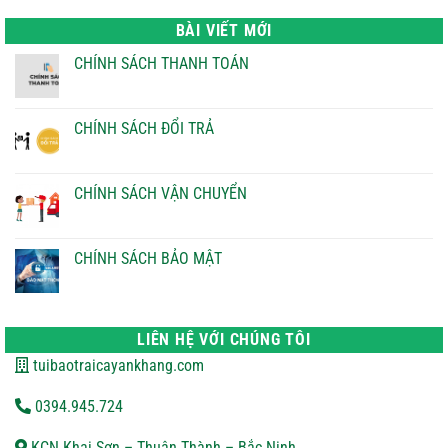
là:
tại
22.000 ₫.
là:
BÀI VIẾT MỚI
21.000 ₫.
CHÍNH SÁCH THANH TOÁN
Không
có
bình
luận
CHÍNH SÁCH ĐỔI TRẢ
ở
CHÍNH
Không
SÁCH
có
THANH
bình
TOÁN
luận
CHÍNH SÁCH VẬN CHUYỂN
ở
CHÍNH
Không
SÁCH
có
ĐỔI
bình
TRẢ
luận
CHÍNH SÁCH BẢO MẬT
ở
CHÍNH
Không
SÁCH
có
VẬN
bình
CHUYỂN
luận
ở
LIÊN HỆ VỚI CHÚNG TÔI
CHÍNH
SÁCH
tuibaotraicayankhang.com
BẢO
MẬT
0394.945.724
KCN Khai Sơn – Thuận Thành – Bắc Ninh