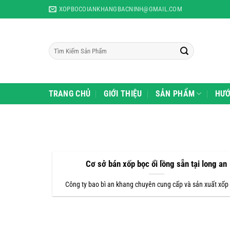
Skip
XOPBOCOIANKHANGBACNINH@GMAIL.COM
to
content
Tìm
kiếm:
TRANG CHỦ
GIỚI THIỆU
SẢN PHẨM
HƯỚ
Cơ sở bán xốp bọc ổi lồng sẵn tại long an
Công ty bao bì an khang chuyên cung cấp và sản xuất xốp 