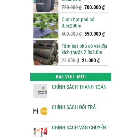
950.000 ₫.
là:
900.000 ₫.
Giá
Giá
750.000
₫
700.000
₫
gốc
hiện
Cuộn bạt phủ cỏ
là:
tại
0.5x200m
750.000 ₫.
là:
700.000 ₫.
Giá
Giá
600.000
₫
550.000
₫
gốc
hiện
Tấm bạt phủ cỏ vải địa
là:
tại
kích thước 2.0x2.0m
600.000 ₫.
là:
550.000 ₫.
Giá
Giá
22.000
₫
21.000
₫
gốc
hiện
là:
tại
BÀI VIẾT MỚI
22.000 ₫.
là:
21.000 ₫.
CHÍNH SÁCH THANH TOÁN
Không
có
bình
luận
CHÍNH SÁCH ĐỔI TRẢ
ở
CHÍNH
Không
SÁCH
có
THANH
bình
TOÁN
luận
CHÍNH SÁCH VẬN CHUYỂN
ở
CHÍNH
Không
SÁCH
có