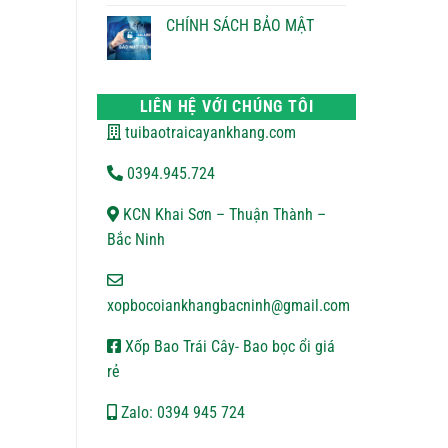
ĐỔI
bình
TRẢ
luận
CHÍNH SÁCH BẢO MẬT
ở
CHÍNH
Không
SÁCH
có
VẬN
bình
CHUYỂN
luận
ở
LIÊN HỆ VỚI CHÚNG TÔI
CHÍNH
SÁCH
tuibaotraicayankhang.com
BẢO
MẬT
0394.945.724
KCN Khai Sơn – Thuận Thành –
Bắc Ninh
xopbocoiankhangbacninh@gmail.com
Xốp Bao Trái Cây- Bao bọc ổi giá
rẻ
Zalo: 0394 945 724