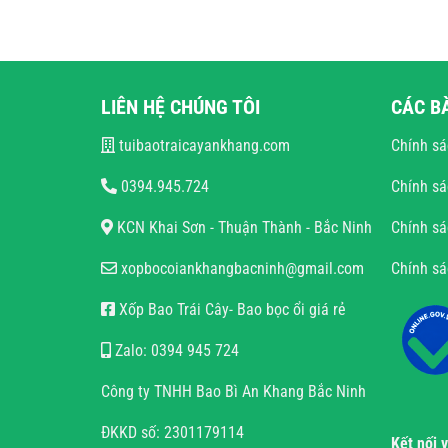
LIÊN HỆ CHÚNG TÔI
CÁC B
tuibaotraicayankhang.com
Chính sá
0394.945.724
Chính sá
KCN Khai Sơn - Thuận Thành - Bắc Ninh
Chính sá
xopbocoiankhangbacninh@gmail.com
Chính s
Xốp Bao Trái Cây- Bao bọc ổi giá rẻ
Zalo: 0394 945 724
Công ty TNHH Bao Bì An Khang Bắc Ninh
ĐKKD số: 2301179114
Kết nối 