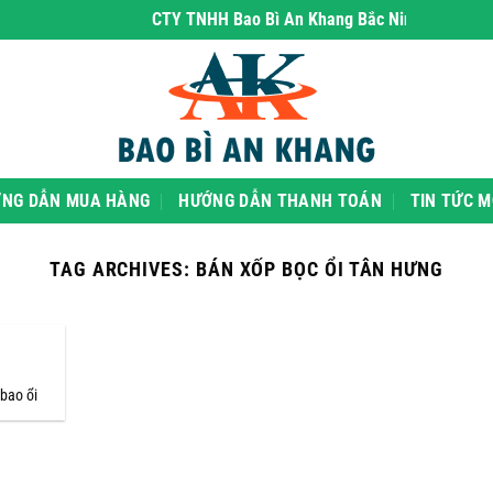
CTY TNHH Bao Bì An Khang Bắc Ninh
- chuyên ph
NG DẪN MUA HÀNG
HƯỚNG DẪN THANH TOÁN
TIN TỨC M
TAG ARCHIVES:
BÁN XỐP BỌC ỔI TÂN HƯNG
bao ổi