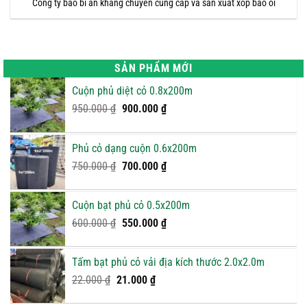
Công ty bao bì an khang chuyên cung cấp và sản xuất xốp bao ổi
SẢN PHẨM MỚI
Cuộn phủ diệt cỏ 0.8x200m
Giá
Giá
950.000
₫
900.000
₫
gốc
hiện
là:
tại
Phủ cỏ dạng cuộn 0.6x200m
950.000 ₫.
là:
Giá
900.000 ₫.
Giá
750.000
₫
700.000
₫
gốc
hiện
là:
tại
Cuộn bạt phủ cỏ 0.5x200m
750.000 ₫.
là:
Giá
Giá
600.000
₫
550.000
₫
700.000 ₫.
gốc
hiện
là:
tại
Tấm bạt phủ cỏ vải địa kích thước 2.0x2.0m
600.000 ₫.
là:
Giá
Giá
22.000
₫
21.000
₫
550.000 ₫.
gốc
hiện