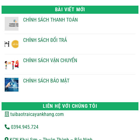
là:
tại
22.000 ₫.
là:
BÀI VIẾT MỚI
21.000 ₫.
CHÍNH SÁCH THANH TOÁN
Không
có
bình
luận
CHÍNH SÁCH ĐỔI TRẢ
ở
CHÍNH
Không
SÁCH
có
THANH
bình
TOÁN
luận
CHÍNH SÁCH VẬN CHUYỂN
ở
CHÍNH
Không
SÁCH
có
ĐỔI
bình
TRẢ
luận
CHÍNH SÁCH BẢO MẬT
ở
CHÍNH
Không
SÁCH
có
VẬN
bình
CHUYỂN
luận
ở
LIÊN HỆ VỚI CHÚNG TÔI
CHÍNH
SÁCH
tuibaotraicayankhang.com
BẢO
MẬT
0394.945.724
KCN Khai Sơn – Thuận Thành – Bắc Ninh