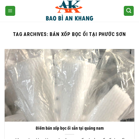
Skip
to
content
TAG ARCHIVES:
BÁN XỐP BỌC ỔI TẠI PHƯỚC SƠN
Điểm bán xốp bọc ổi sẵn tại quảng nam