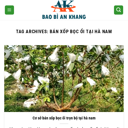
Skip
to
content
TAG ARCHIVES:
BÁN XỐP BỌC ỔI TẠI HÀ NAM
Cơ sở bán xốp bọc ổi trọn bộ tại hà nam