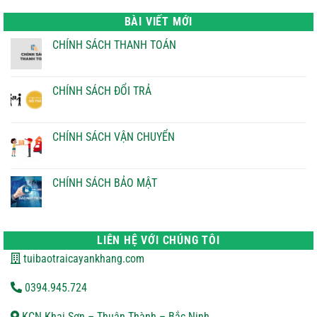
là:
tại
22.000 ₫.
là:
BÀI VIẾT MỚI
21.000 ₫.
CHÍNH SÁCH THANH TOÁN
Không
có
bình
luận
CHÍNH SÁCH ĐỔI TRẢ
ở
CHÍNH
Không
SÁCH
có
THANH
bình
TOÁN
luận
CHÍNH SÁCH VẬN CHUYỂN
ở
CHÍNH
Không
SÁCH
có
ĐỔI
bình
TRẢ
luận
CHÍNH SÁCH BẢO MẬT
ở
CHÍNH
Không
SÁCH
có
VẬN
bình
CHUYỂN
luận
ở
LIÊN HỆ VỚI CHÚNG TÔI
CHÍNH
SÁCH
tuibaotraicayankhang.com
BẢO
MẬT
0394.945.724
KCN Khai Sơn – Thuận Thành – Bắc Ninh