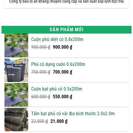
Công ty bao bì an khang chuyên cung cấp và sản xuất xốp lưới bọc trái
SẢN PHẨM MỚI
Cuộn phủ diệt cỏ 0.8x200m
Giá
Giá
950.000
₫
900.000
₫
gốc
hiện
là:
tại
Phủ cỏ dạng cuộn 0.6x200m
950.000 ₫.
là:
Giá
900.000 ₫.
Giá
750.000
₫
700.000
₫
gốc
hiện
là:
tại
Cuộn bạt phủ cỏ 0.5x200m
750.000 ₫.
là:
Giá
Giá
600.000
₫
550.000
₫
700.000 ₫.
gốc
hiện
là:
tại
Tấm bạt phủ cỏ vải địa kích thước 2.0x2.0m
600.000 ₫.
là:
Giá
Giá
22.000
₫
21.000
₫
550.000 ₫.
gốc
hiện