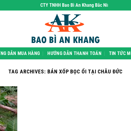
CTY TNHH Bao Bì An Khang Bắc Ninh
- chuyên phâ
NG DẪN MUA HÀNG
HƯỚNG DẪN THANH TOÁN
TIN TỨC M
TAG ARCHIVES:
BÁN XỐP BỌC ỔI TẠI CHÂU ĐỨC