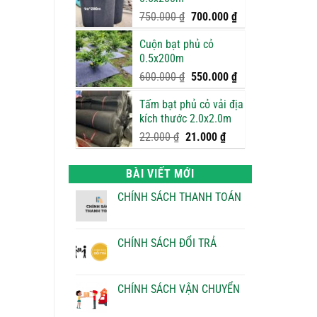
950.000 ₫.
là:
900.000 ₫.
Giá
Giá
750.000
₫
700.000
₫
gốc
hiện
Cuộn bạt phủ cỏ
là:
tại
0.5x200m
750.000 ₫.
là:
700.000 ₫.
Giá
Giá
600.000
₫
550.000
₫
gốc
hiện
Tấm bạt phủ cỏ vải địa
là:
tại
kích thước 2.0x2.0m
600.000 ₫.
là:
550.000 ₫.
Giá
Giá
22.000
₫
21.000
₫
gốc
hiện
là:
tại
BÀI VIẾT MỚI
22.000 ₫.
là:
21.000 ₫.
CHÍNH SÁCH THANH TOÁN
Không
có
bình
luận
CHÍNH SÁCH ĐỔI TRẢ
ở
CHÍNH
Không
SÁCH
có
THANH
bình
TOÁN
luận
CHÍNH SÁCH VẬN CHUYỂN
ở
CHÍNH
Không
SÁCH
có