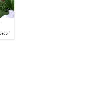
u
bao ổi