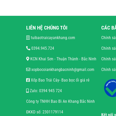
LIÊN HỆ CHÚNG TÔI
CÁC B
tuibaotraicayankhang.com
Chính sá
0394.945.724
Chính sá
KCN Khai Sơn - Thuận Thành - Bắc Ninh
Chính sá
xopbocoiankhangbacninh@gmail.com
Chính s
Xốp Bao Trái Cây- Bao bọc ổi giá rẻ
Zalo: 0394 945 724
Công ty TNHH Bao Bì An Khang Bắc Ninh
ĐKKD số: 2301179114
Kết nối 