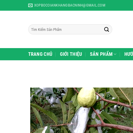
Skip
XOPBOCOIANKHANGBACNINH@GMAIL.COM
to
content
Tìm
kiếm:
TRANG CHỦ
GIỚI THIỆU
SẢN PHẨM
HƯỚ