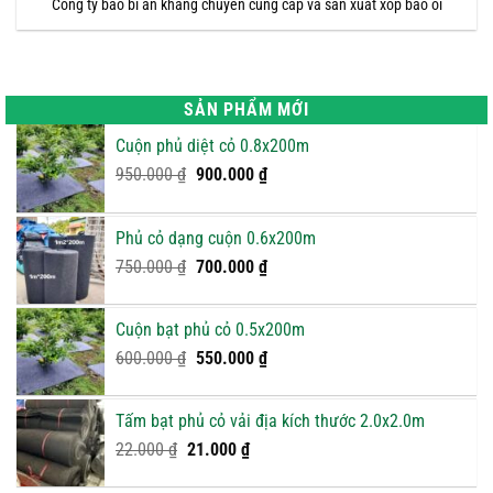
Công ty bao bì an khang chuyên cung cấp và sản xuất xốp bao ổi
SẢN PHẨM MỚI
Cuộn phủ diệt cỏ 0.8x200m
Giá
Giá
950.000
₫
900.000
₫
gốc
hiện
là:
tại
Phủ cỏ dạng cuộn 0.6x200m
950.000 ₫.
là:
Giá
900.000 ₫.
Giá
750.000
₫
700.000
₫
gốc
hiện
là:
tại
Cuộn bạt phủ cỏ 0.5x200m
750.000 ₫.
là:
Giá
Giá
600.000
₫
550.000
₫
700.000 ₫.
gốc
hiện
là:
tại
Tấm bạt phủ cỏ vải địa kích thước 2.0x2.0m
600.000 ₫.
là:
Giá
Giá
22.000
₫
21.000
₫
550.000 ₫.
gốc
hiện