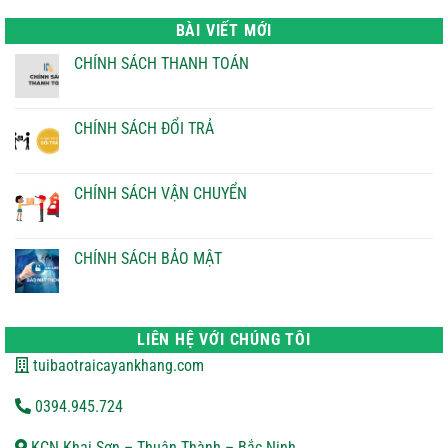
là:
tại
22.000 ₫.
là:
BÀI VIẾT MỚI
21.000 ₫.
CHÍNH SÁCH THANH TOÁN
Không
có
bình
luận
CHÍNH SÁCH ĐỔI TRẢ
ở
CHÍNH
Không
SÁCH
có
THANH
bình
TOÁN
luận
CHÍNH SÁCH VẬN CHUYỂN
ở
CHÍNH
Không
SÁCH
có
ĐỔI
bình
TRẢ
luận
CHÍNH SÁCH BẢO MẬT
ở
CHÍNH
Không
SÁCH
có
VẬN
bình
CHUYỂN
luận
ở
LIÊN HỆ VỚI CHÚNG TÔI
CHÍNH
SÁCH
tuibaotraicayankhang.com
BẢO
MẬT
0394.945.724
KCN Khai Sơn – Thuận Thành – Bắc Ninh