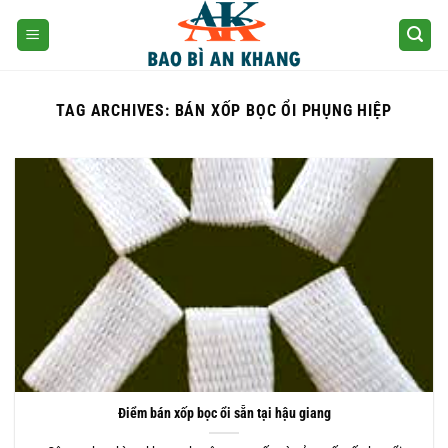
Skip
to
content
TAG ARCHIVES:
BÁN XỐP BỌC ỔI PHỤNG HIỆP
Điểm bán xốp bọc ổi sẵn tại hậu giang