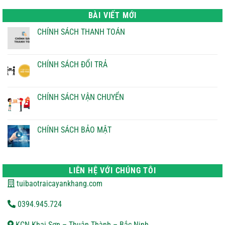
là:
tại
22.000 ₫.
là:
BÀI VIẾT MỚI
21.000 ₫.
CHÍNH SÁCH THANH TOÁN
Không
có
bình
luận
CHÍNH SÁCH ĐỔI TRẢ
ở
CHÍNH
Không
SÁCH
có
THANH
bình
TOÁN
luận
CHÍNH SÁCH VẬN CHUYỂN
ở
CHÍNH
Không
SÁCH
có
ĐỔI
bình
TRẢ
luận
CHÍNH SÁCH BẢO MẬT
ở
CHÍNH
Không
SÁCH
có
VẬN
bình
CHUYỂN
luận
ở
LIÊN HỆ VỚI CHÚNG TÔI
CHÍNH
SÁCH
tuibaotraicayankhang.com
BẢO
MẬT
0394.945.724
KCN Khai Sơn – Thuận Thành – Bắc Ninh