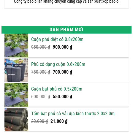
Công ty bao bì an khang chuyên cung cấp và sản xuất xốp bao ổi
SẢN PHẨM MỚI
Cuộn phủ diệt cỏ 0.8x200m
Giá
Giá
950.000
₫
900.000
₫
gốc
hiện
là:
tại
Phủ cỏ dạng cuộn 0.6x200m
950.000 ₫.
là:
Giá
900.000 ₫.
Giá
750.000
₫
700.000
₫
gốc
hiện
là:
tại
Cuộn bạt phủ cỏ 0.5x200m
750.000 ₫.
là:
Giá
Giá
600.000
₫
550.000
₫
700.000 ₫.
gốc
hiện
là:
tại
Tấm bạt phủ cỏ vải địa kích thước 2.0x2.0m
600.000 ₫.
là:
Giá
Giá
22.000
₫
21.000
₫
550.000 ₫.
gốc
hiện