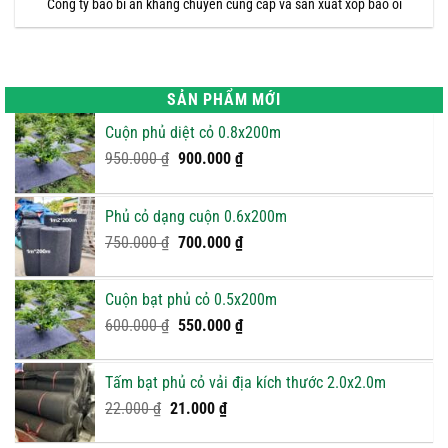
Công ty bao bì an khang chuyên cung cấp và sản xuất xốp bao ổi
SẢN PHẨM MỚI
Cuộn phủ diệt cỏ 0.8x200m
Giá
Giá
950.000
₫
900.000
₫
gốc
hiện
là:
tại
Phủ cỏ dạng cuộn 0.6x200m
950.000 ₫.
là:
Giá
900.000 ₫.
Giá
750.000
₫
700.000
₫
gốc
hiện
là:
tại
Cuộn bạt phủ cỏ 0.5x200m
750.000 ₫.
là:
Giá
Giá
600.000
₫
550.000
₫
700.000 ₫.
gốc
hiện
là:
tại
Tấm bạt phủ cỏ vải địa kích thước 2.0x2.0m
600.000 ₫.
là:
Giá
Giá
22.000
₫
21.000
₫
550.000 ₫.
gốc
hiện