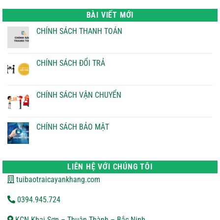
là:
tại
22.000 ₫.
là:
BÀI VIẾT MỚI
21.000 ₫.
CHÍNH SÁCH THANH TOÁN
Không
có
bình
luận
CHÍNH SÁCH ĐỔI TRẢ
ở
CHÍNH
Không
SÁCH
có
THANH
bình
TOÁN
luận
CHÍNH SÁCH VẬN CHUYỂN
ở
CHÍNH
Không
SÁCH
có
ĐỔI
bình
TRẢ
luận
CHÍNH SÁCH BẢO MẬT
ở
CHÍNH
Không
SÁCH
có
VẬN
bình
CHUYỂN
luận
ở
LIÊN HỆ VỚI CHÚNG TÔI
CHÍNH
SÁCH
tuibaotraicayankhang.com
BẢO
MẬT
0394.945.724
KCN Khai Sơn – Thuận Thành – Bắc Ninh