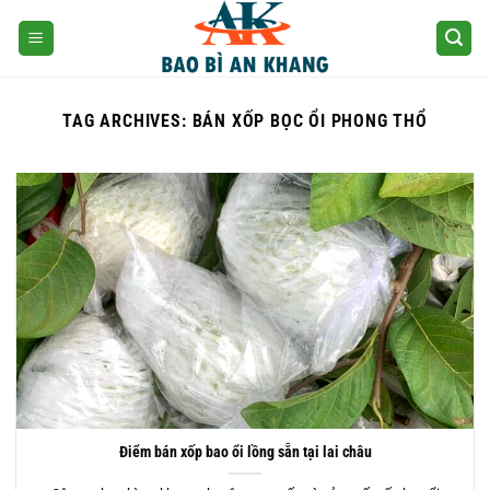
Skip
to
content
TAG ARCHIVES:
BÁN XỐP BỌC ỔI PHONG THỔ
Điểm bán xốp bao ổi lồng sẵn tại lai châu