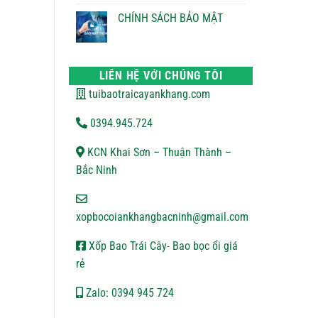
ĐỔI
bình
TRẢ
luận
CHÍNH SÁCH BẢO MẬT
ở
CHÍNH
Không
SÁCH
có
VẬN
bình
CHUYỂN
luận
ở
LIÊN HỆ VỚI CHÚNG TÔI
CHÍNH
SÁCH
tuibaotraicayankhang.com
BẢO
MẬT
0394.945.724
KCN Khai Sơn – Thuận Thành –
Bắc Ninh
xopbocoiankhangbacninh@gmail.com
Xốp Bao Trái Cây- Bao bọc ổi giá
rẻ
Zalo: 0394 945 724