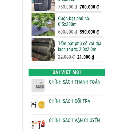
950.000 ₫.
là:
900.000 ₫.
Giá
Giá
750.000
₫
700.000
₫
gốc
hiện
Cuộn bạt phủ cỏ
là:
tại
0.5x200m
750.000 ₫.
là:
700.000 ₫.
Giá
Giá
600.000
₫
550.000
₫
gốc
hiện
Tấm bạt phủ cỏ vải địa
là:
tại
kích thước 2.0x2.0m
600.000 ₫.
là:
550.000 ₫.
Giá
Giá
22.000
₫
21.000
₫
gốc
hiện
là:
tại
BÀI VIẾT MỚI
22.000 ₫.
là:
21.000 ₫.
CHÍNH SÁCH THANH TOÁN
Không
có
bình
luận
CHÍNH SÁCH ĐỔI TRẢ
ở
CHÍNH
Không
SÁCH
có
THANH
bình
TOÁN
luận
CHÍNH SÁCH VẬN CHUYỂN
ở
CHÍNH
Không
SÁCH
có