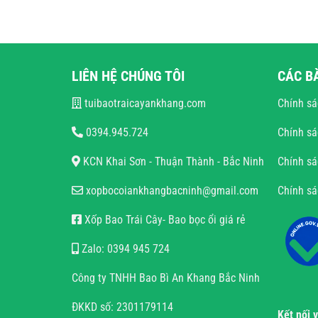
LIÊN HỆ CHÚNG TÔI
CÁC B
tuibaotraicayankhang.com
Chính sá
0394.945.724
Chính sá
KCN Khai Sơn - Thuận Thành - Bắc Ninh
Chính sá
xopbocoiankhangbacninh@gmail.com
Chính s
Xốp Bao Trái Cây- Bao bọc ổi giá rẻ
Zalo: 0394 945 724
Công ty TNHH Bao Bì An Khang Bắc Ninh
ĐKKD số: 2301179114
Kết nối 