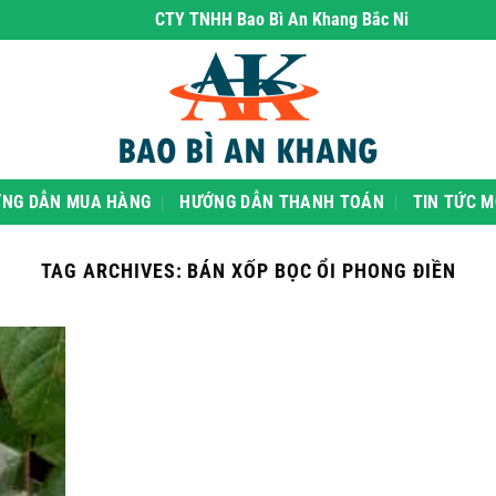
CTY TNHH Bao Bì An Khang Bắc Ninh
- chuyên phâ
NG DẪN MUA HÀNG
HƯỚNG DẪN THANH TOÁN
TIN TỨC M
TAG ARCHIVES:
BÁN XỐP BỌC ỔI PHONG ĐIỀN