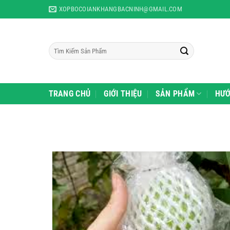
Skip
XOPBOCOIANKHANGBACNINH@GMAIL.COM
to
content
Tìm
kiếm:
TRANG CHỦ
GIỚI THIỆU
SẢN PHẨM
HƯỚ