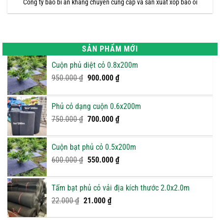
Công ty bao bì an khang chuyên cung cấp và sản xuất xốp bao ổi
SẢN PHẨM MỚI
Cuộn phủ diệt cỏ 0.8x200m
Giá
Giá
950.000
₫
900.000
₫
gốc
hiện
là:
tại
Phủ cỏ dạng cuộn 0.6x200m
950.000 ₫.
là:
Giá
900.000 ₫.
Giá
750.000
₫
700.000
₫
gốc
hiện
là:
tại
Cuộn bạt phủ cỏ 0.5x200m
750.000 ₫.
là:
Giá
Giá
600.000
₫
550.000
₫
700.000 ₫.
gốc
hiện
là:
tại
Tấm bạt phủ cỏ vải địa kích thước 2.0x2.0m
600.000 ₫.
là:
Giá
Giá
22.000
₫
21.000
₫
550.000 ₫.
gốc
hiện