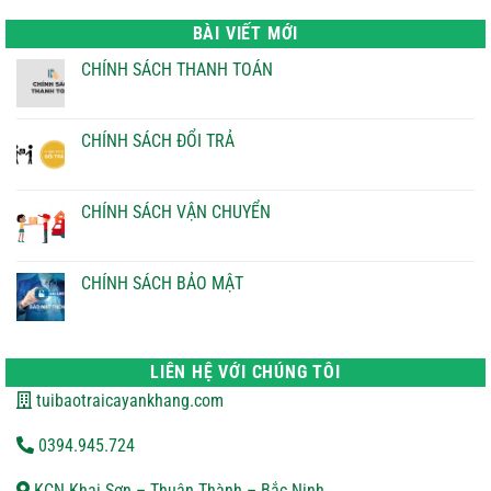
là:
tại
22.000 ₫.
là:
BÀI VIẾT MỚI
21.000 ₫.
CHÍNH SÁCH THANH TOÁN
Không
có
bình
luận
CHÍNH SÁCH ĐỔI TRẢ
ở
CHÍNH
Không
SÁCH
có
THANH
bình
TOÁN
luận
CHÍNH SÁCH VẬN CHUYỂN
ở
CHÍNH
Không
SÁCH
có
ĐỔI
bình
TRẢ
luận
CHÍNH SÁCH BẢO MẬT
ở
CHÍNH
Không
SÁCH
có
VẬN
bình
CHUYỂN
luận
ở
LIÊN HỆ VỚI CHÚNG TÔI
CHÍNH
SÁCH
tuibaotraicayankhang.com
BẢO
MẬT
0394.945.724
KCN Khai Sơn – Thuận Thành – Bắc Ninh