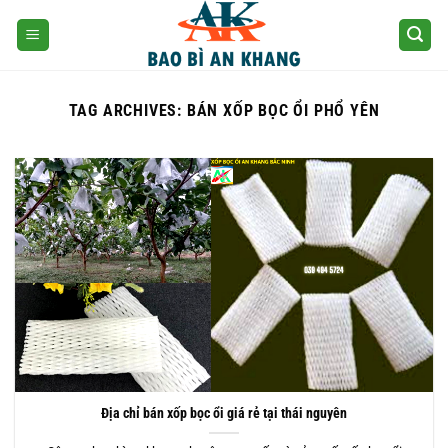
Skip
to
content
TAG ARCHIVES:
BÁN XỐP BỌC ỔI PHỔ YÊN
Địa chỉ bán xốp bọc ổi giá rẻ tại thái nguyên