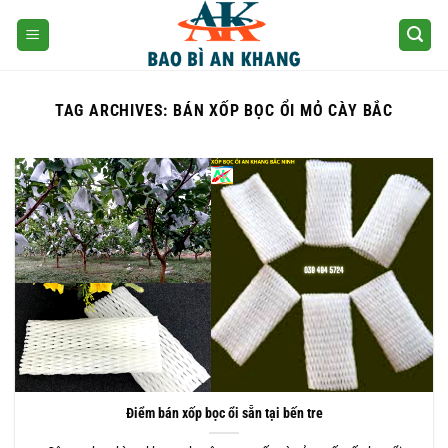
Skip
to
content
TAG ARCHIVES:
BÁN XỐP BỌC ỔI MỎ CÀY BẮC
Điểm bán xốp bọc ổi sẵn tại bến tre