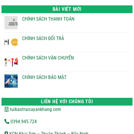
là:
tại
22.000 ₫.
là:
BÀI VIẾT MỚI
21.000 ₫.
CHÍNH SÁCH THANH TOÁN
Không
có
bình
luận
CHÍNH SÁCH ĐỔI TRẢ
ở
CHÍNH
Không
SÁCH
có
THANH
bình
TOÁN
luận
CHÍNH SÁCH VẬN CHUYỂN
ở
CHÍNH
Không
SÁCH
có
ĐỔI
bình
TRẢ
luận
CHÍNH SÁCH BẢO MẬT
ở
CHÍNH
Không
SÁCH
có
VẬN
bình
CHUYỂN
luận
ở
LIÊN HỆ VỚI CHÚNG TÔI
CHÍNH
SÁCH
tuibaotraicayankhang.com
BẢO
MẬT
0394.945.724
KCN Khai Sơn – Thuận Thành – Bắc Ninh