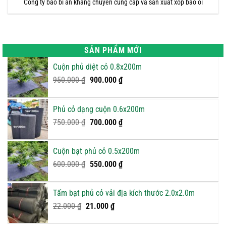
Công ty bao bì an khang chuyên cung cấp và sản xuất xốp bao ổi
SẢN PHẨM MỚI
Cuộn phủ diệt cỏ 0.8x200m
Giá
Giá
950.000
₫
900.000
₫
gốc
hiện
là:
tại
Phủ cỏ dạng cuộn 0.6x200m
950.000 ₫.
là:
Giá
900.000 ₫.
Giá
750.000
₫
700.000
₫
gốc
hiện
là:
tại
Cuộn bạt phủ cỏ 0.5x200m
750.000 ₫.
là:
Giá
Giá
600.000
₫
550.000
₫
700.000 ₫.
gốc
hiện
là:
tại
Tấm bạt phủ cỏ vải địa kích thước 2.0x2.0m
600.000 ₫.
là:
Giá
Giá
22.000
₫
21.000
₫
550.000 ₫.
gốc
hiện