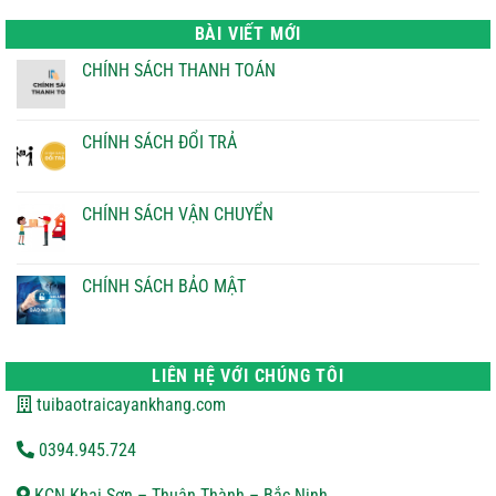
là:
tại
22.000 ₫.
là:
BÀI VIẾT MỚI
21.000 ₫.
CHÍNH SÁCH THANH TOÁN
Không
có
bình
luận
CHÍNH SÁCH ĐỔI TRẢ
ở
CHÍNH
Không
SÁCH
có
THANH
bình
TOÁN
luận
CHÍNH SÁCH VẬN CHUYỂN
ở
CHÍNH
Không
SÁCH
có
ĐỔI
bình
TRẢ
luận
CHÍNH SÁCH BẢO MẬT
ở
CHÍNH
Không
SÁCH
có
VẬN
bình
CHUYỂN
luận
ở
LIÊN HỆ VỚI CHÚNG TÔI
CHÍNH
SÁCH
tuibaotraicayankhang.com
BẢO
MẬT
0394.945.724
KCN Khai Sơn – Thuận Thành – Bắc Ninh