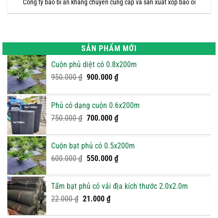
Công ty bao bì an khang chuyên cung cấp và sản xuất xốp bao ổi
SẢN PHẨM MỚI
Cuộn phủ diệt cỏ 0.8x200m
Giá
Giá
950.000
₫
900.000
₫
gốc
hiện
là:
tại
Phủ cỏ dạng cuộn 0.6x200m
950.000 ₫.
là:
Giá
900.000 ₫.
Giá
750.000
₫
700.000
₫
gốc
hiện
là:
tại
Cuộn bạt phủ cỏ 0.5x200m
750.000 ₫.
là:
Giá
Giá
600.000
₫
550.000
₫
700.000 ₫.
gốc
hiện
là:
tại
Tấm bạt phủ cỏ vải địa kích thước 2.0x2.0m
600.000 ₫.
là:
Giá
Giá
22.000
₫
21.000
₫
550.000 ₫.
gốc
hiện