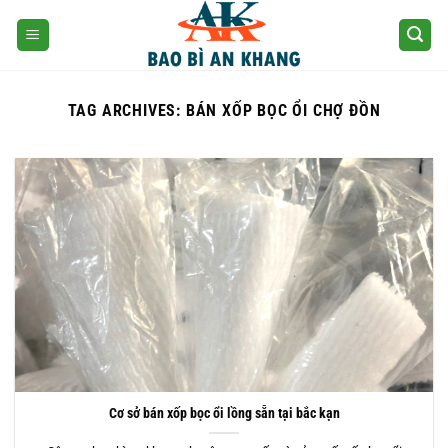
Skip
to
content
TAG ARCHIVES:
BÁN XỐP BỌC ỔI CHỢ ĐỒN
Cơ sở bán xốp bọc ổi lồng sẵn tại bắc kạn