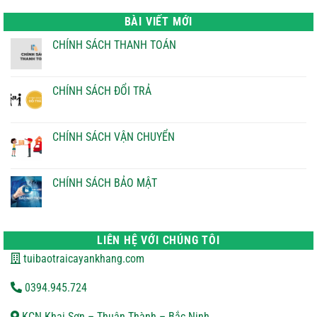
là:
tại
22.000 ₫.
là:
BÀI VIẾT MỚI
21.000 ₫.
CHÍNH SÁCH THANH TOÁN
Không
có
bình
luận
CHÍNH SÁCH ĐỔI TRẢ
ở
CHÍNH
Không
SÁCH
có
THANH
bình
TOÁN
luận
CHÍNH SÁCH VẬN CHUYỂN
ở
CHÍNH
Không
SÁCH
có
ĐỔI
bình
TRẢ
luận
CHÍNH SÁCH BẢO MẬT
ở
CHÍNH
Không
SÁCH
có
VẬN
bình
CHUYỂN
luận
ở
LIÊN HỆ VỚI CHÚNG TÔI
CHÍNH
SÁCH
tuibaotraicayankhang.com
BẢO
MẬT
0394.945.724
KCN Khai Sơn – Thuận Thành – Bắc Ninh