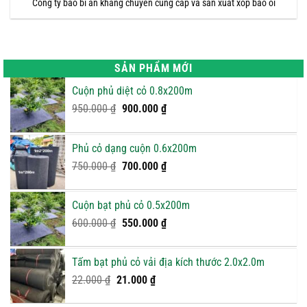
Công ty bao bì an khang chuyên cung cấp và sản xuất xốp bao ổi
SẢN PHẨM MỚI
Cuộn phủ diệt cỏ 0.8x200m
Giá
Giá
950.000
₫
900.000
₫
gốc
hiện
là:
tại
Phủ cỏ dạng cuộn 0.6x200m
950.000 ₫.
là:
Giá
900.000 ₫.
Giá
750.000
₫
700.000
₫
gốc
hiện
là:
tại
Cuộn bạt phủ cỏ 0.5x200m
750.000 ₫.
là:
Giá
Giá
600.000
₫
550.000
₫
700.000 ₫.
gốc
hiện
là:
tại
Tấm bạt phủ cỏ vải địa kích thước 2.0x2.0m
600.000 ₫.
là:
Giá
Giá
22.000
₫
21.000
₫
550.000 ₫.
gốc
hiện