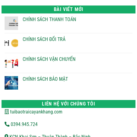
là:
tại
22.000 ₫.
là:
BÀI VIẾT MỚI
21.000 ₫.
CHÍNH SÁCH THANH TOÁN
Không
có
bình
luận
CHÍNH SÁCH ĐỔI TRẢ
ở
CHÍNH
Không
SÁCH
có
THANH
bình
TOÁN
luận
CHÍNH SÁCH VẬN CHUYỂN
ở
CHÍNH
Không
SÁCH
có
ĐỔI
bình
TRẢ
luận
CHÍNH SÁCH BẢO MẬT
ở
CHÍNH
Không
SÁCH
có
VẬN
bình
CHUYỂN
luận
ở
LIÊN HỆ VỚI CHÚNG TÔI
CHÍNH
SÁCH
tuibaotraicayankhang.com
BẢO
MẬT
0394.945.724
KCN Khai Sơn – Thuận Thành – Bắc Ninh