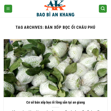
Skip
to
content
TAG ARCHIVES:
BÁN XỐP BỌC ỔI CHÂU PHÚ
Cơ sở bán xốp bọc ổi lồng sẵn tại an giang