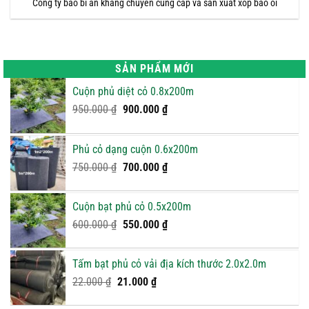
Công ty bao bì an khang chuyên cung cấp và sản xuất xốp bao ổi
SẢN PHẨM MỚI
Cuộn phủ diệt cỏ 0.8x200m
Giá
Giá
950.000
₫
900.000
₫
gốc
hiện
là:
tại
Phủ cỏ dạng cuộn 0.6x200m
950.000 ₫.
là:
Giá
900.000 ₫.
Giá
750.000
₫
700.000
₫
gốc
hiện
là:
tại
Cuộn bạt phủ cỏ 0.5x200m
750.000 ₫.
là:
Giá
Giá
600.000
₫
550.000
₫
700.000 ₫.
gốc
hiện
là:
tại
Tấm bạt phủ cỏ vải địa kích thước 2.0x2.0m
600.000 ₫.
là:
Giá
Giá
22.000
₫
21.000
₫
550.000 ₫.
gốc
hiện