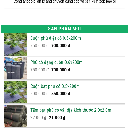
Công ty bao bì an khang chuyên cung cấp và sản xuất xốp bao ổi
SẢN PHẨM MỚI
Cuộn phủ diệt cỏ 0.8x200m
Giá
Giá
950.000
₫
900.000
₫
gốc
hiện
là:
tại
Phủ cỏ dạng cuộn 0.6x200m
950.000 ₫.
là:
Giá
900.000 ₫.
Giá
750.000
₫
700.000
₫
gốc
hiện
là:
tại
Cuộn bạt phủ cỏ 0.5x200m
750.000 ₫.
là:
Giá
Giá
600.000
₫
550.000
₫
700.000 ₫.
gốc
hiện
là:
tại
Tấm bạt phủ cỏ vải địa kích thước 2.0x2.0m
600.000 ₫.
là:
Giá
Giá
22.000
₫
21.000
₫
550.000 ₫.
gốc
hiện