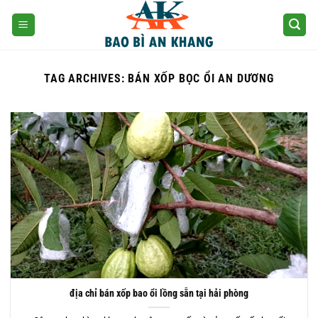
Skip
to
content
TAG ARCHIVES:
BÁN XỐP BỌC ỔI AN DƯƠNG
địa chỉ bán xốp bao ổi lồng sẵn tại hải phòng