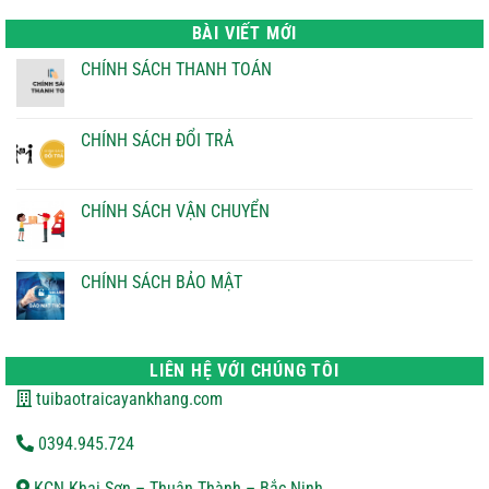
là:
tại
22.000 ₫.
là:
BÀI VIẾT MỚI
21.000 ₫.
CHÍNH SÁCH THANH TOÁN
Không
có
bình
luận
CHÍNH SÁCH ĐỔI TRẢ
ở
CHÍNH
Không
SÁCH
có
THANH
bình
TOÁN
luận
CHÍNH SÁCH VẬN CHUYỂN
ở
CHÍNH
Không
SÁCH
có
ĐỔI
bình
TRẢ
luận
CHÍNH SÁCH BẢO MẬT
ở
CHÍNH
Không
SÁCH
có
VẬN
bình
CHUYỂN
luận
ở
LIÊN HỆ VỚI CHÚNG TÔI
CHÍNH
SÁCH
tuibaotraicayankhang.com
BẢO
MẬT
0394.945.724
KCN Khai Sơn – Thuận Thành – Bắc Ninh