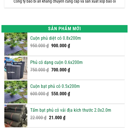
Công ty bao bì an khang chuyên cung cấp và sản xuất xốp bao ổi
SẢN PHẨM MỚI
Cuộn phủ diệt cỏ 0.8x200m
Giá
Giá
950.000
₫
900.000
₫
gốc
hiện
là:
tại
Phủ cỏ dạng cuộn 0.6x200m
950.000 ₫.
là:
Giá
900.000 ₫.
Giá
750.000
₫
700.000
₫
gốc
hiện
là:
tại
Cuộn bạt phủ cỏ 0.5x200m
750.000 ₫.
là:
Giá
Giá
600.000
₫
550.000
₫
700.000 ₫.
gốc
hiện
là:
tại
Tấm bạt phủ cỏ vải địa kích thước 2.0x2.0m
600.000 ₫.
là:
Giá
Giá
22.000
₫
21.000
₫
550.000 ₫.
gốc
hiện