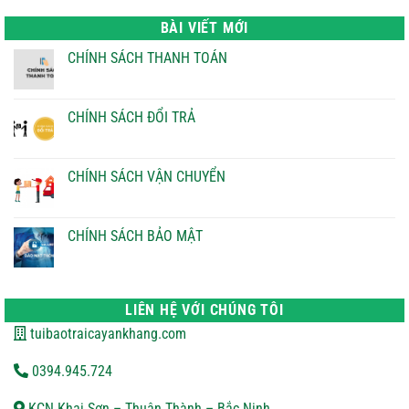
là:
tại
22.000 ₫.
là:
BÀI VIẾT MỚI
21.000 ₫.
CHÍNH SÁCH THANH TOÁN
Không
có
bình
luận
CHÍNH SÁCH ĐỔI TRẢ
ở
CHÍNH
Không
SÁCH
có
THANH
bình
TOÁN
luận
CHÍNH SÁCH VẬN CHUYỂN
ở
CHÍNH
Không
SÁCH
có
ĐỔI
bình
TRẢ
luận
CHÍNH SÁCH BẢO MẬT
ở
CHÍNH
Không
SÁCH
có
VẬN
bình
CHUYỂN
luận
ở
LIÊN HỆ VỚI CHÚNG TÔI
CHÍNH
SÁCH
tuibaotraicayankhang.com
BẢO
MẬT
0394.945.724
KCN Khai Sơn – Thuận Thành – Bắc Ninh