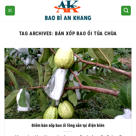
Skip
to
content
TAG ARCHIVES:
BÁN XỐP BAO ỔI TỦA CHÙA
Điểm bán xốp bao ổi lồng sẵn tại điện biên