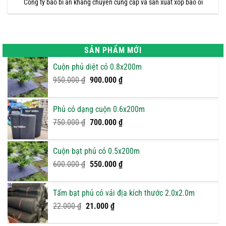
Công ty bao bì an khang chuyên cung cấp và sản xuất xốp bao ổi
SẢN PHẨM MỚI
Cuộn phủ diệt cỏ 0.8x200m
Giá
Giá
950.000
₫
900.000
₫
gốc
hiện
là:
tại
Phủ cỏ dạng cuộn 0.6x200m
950.000 ₫.
là:
Giá
900.000 ₫.
Giá
750.000
₫
700.000
₫
gốc
hiện
là:
tại
Cuộn bạt phủ cỏ 0.5x200m
750.000 ₫.
là:
Giá
Giá
600.000
₫
550.000
₫
700.000 ₫.
gốc
hiện
là:
tại
Tấm bạt phủ cỏ vải địa kích thước 2.0x2.0m
600.000 ₫.
là:
Giá
Giá
22.000
₫
21.000
₫
550.000 ₫.
gốc
hiện