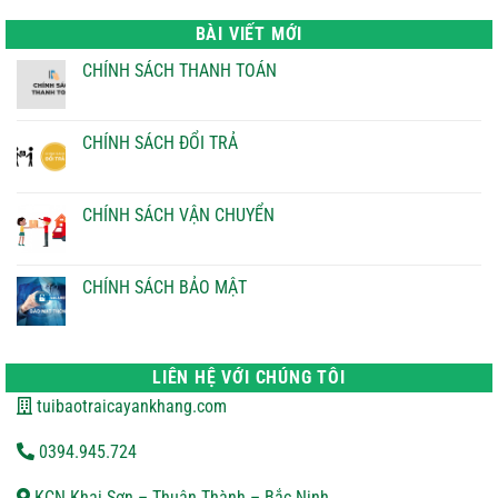
là:
tại
22.000 ₫.
là:
BÀI VIẾT MỚI
21.000 ₫.
CHÍNH SÁCH THANH TOÁN
Không
có
bình
luận
CHÍNH SÁCH ĐỔI TRẢ
ở
CHÍNH
Không
SÁCH
có
THANH
bình
TOÁN
luận
CHÍNH SÁCH VẬN CHUYỂN
ở
CHÍNH
Không
SÁCH
có
ĐỔI
bình
TRẢ
luận
CHÍNH SÁCH BẢO MẬT
ở
CHÍNH
Không
SÁCH
có
VẬN
bình
CHUYỂN
luận
ở
LIÊN HỆ VỚI CHÚNG TÔI
CHÍNH
SÁCH
tuibaotraicayankhang.com
BẢO
MẬT
0394.945.724
KCN Khai Sơn – Thuận Thành – Bắc Ninh