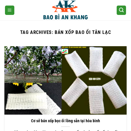
Skip
to
content
TAG ARCHIVES:
BÁN XỐP BAO ỔI TÂN LẠC
Cơ sở bán xốp bọc ổi lồng sẵn tại hòa bình