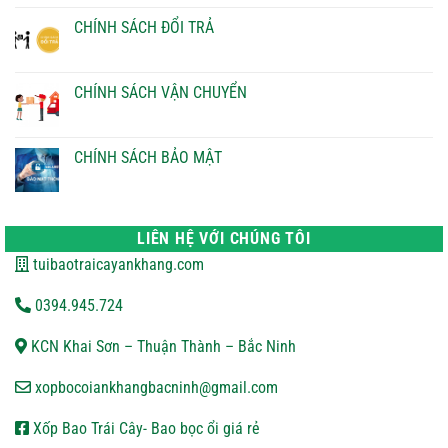
bình
luận
CHÍNH SÁCH ĐỔI TRẢ
ở
CHÍNH
Không
SÁCH
có
THANH
bình
TOÁN
luận
CHÍNH SÁCH VẬN CHUYỂN
ở
CHÍNH
Không
SÁCH
có
ĐỔI
bình
TRẢ
luận
CHÍNH SÁCH BẢO MẬT
ở
CHÍNH
Không
SÁCH
có
VẬN
bình
CHUYỂN
luận
ở
LIÊN HỆ VỚI CHÚNG TÔI
CHÍNH
SÁCH
tuibaotraicayankhang.com
BẢO
MẬT
0394.945.724
KCN Khai Sơn – Thuận Thành – Bắc Ninh
xopbocoiankhangbacninh@gmail.com
Xốp Bao Trái Cây- Bao bọc ổi giá rẻ