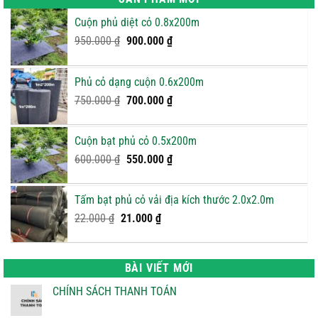
Cuộn phủ diệt cỏ 0.8x200m
Giá
Giá
950.000
₫
900.000
₫
gốc
hiện
là:
tại
Phủ cỏ dạng cuộn 0.6x200m
950.000 ₫.
là:
Giá
900.000 ₫.
Giá
750.000
₫
700.000
₫
gốc
hiện
là:
tại
Cuộn bạt phủ cỏ 0.5x200m
750.000 ₫.
là:
Giá
Giá
600.000
₫
550.000
₫
700.000 ₫.
gốc
hiện
là:
tại
Tấm bạt phủ cỏ vải địa kích thước 2.0x2.0m
600.000 ₫.
là:
Giá
Giá
22.000
₫
21.000
₫
550.000 ₫.
gốc
hiện
là:
tại
22.000 ₫.
là:
BÀI VIẾT MỚI
21.000 ₫.
CHÍNH SÁCH THANH TOÁN
Không
có