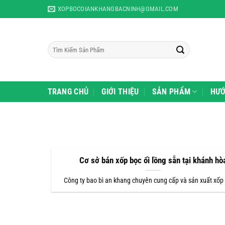
Skip
XOPBOCOIANKHANGBACNINH@GMAIL.COM
to
content
Tìm
kiếm:
TRANG CHỦ
GIỚI THIỆU
SẢN PHẨM
HƯỚ
Cơ sở bán xốp bọc ổi lồng sẵn tại khánh hò
Công ty bao bì an khang chuyên cung cấp và sản xuất xốp 