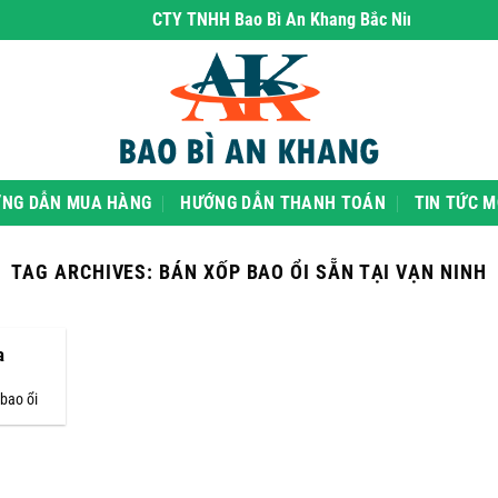
CTY TNHH Bao Bì An Khang Bắc Ninh
- chuyên phâ
NG DẪN MUA HÀNG
HƯỚNG DẪN THANH TOÁN
TIN TỨC M
TAG ARCHIVES:
BÁN XỐP BAO ỔI SẴN TẠI VẠN NINH
a
bao ổi