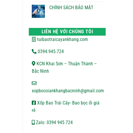
ĐỔI
bình
TRẢ
luận
CHÍNH SÁCH BẢO MẬT
ở
CHÍNH
Không
SÁCH
có
VẬN
bình
CHUYỂN
luận
ở
LIÊN HỆ VỚI CHÚNG TÔI
CHÍNH
SÁCH
tuibaotraicayankhang.com
BẢO
MẬT
0394.945.724
KCN Khai Sơn – Thuận Thành –
Bắc Ninh
xopbocoiankhangbacninh@gmail.com
Xốp Bao Trái Cây- Bao bọc ổi giá
rẻ
Zalo: 0394 945 724