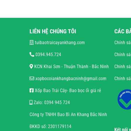
LIÊN HỆ CHÚNG TÔI
CÁC B
tuibaotraicayankhang.com
Chính sá
0394.945.724
Chính sá
KCN Khai Sơn - Thuận Thành - Bắc Ninh
Chính sá
xopbocoiankhangbacninh@gmail.com
Chính s
Xốp Bao Trái Cây- Bao bọc ổi giá rẻ
Zalo: 0394 945 724
Công ty TNHH Bao Bì An Khang Bắc Ninh
ĐKKD số: 2301179114
Kết nối 