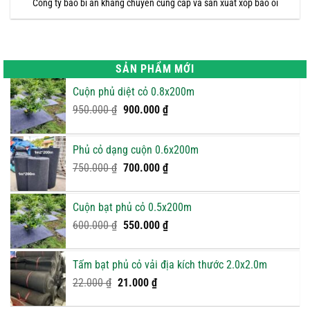
Công ty bao bì an khang chuyên cung cấp và sản xuất xốp bao ổi
SẢN PHẨM MỚI
Cuộn phủ diệt cỏ 0.8x200m
Giá
Giá
950.000
₫
900.000
₫
gốc
hiện
là:
tại
Phủ cỏ dạng cuộn 0.6x200m
950.000 ₫.
là:
Giá
900.000 ₫.
Giá
750.000
₫
700.000
₫
gốc
hiện
là:
tại
Cuộn bạt phủ cỏ 0.5x200m
750.000 ₫.
là:
Giá
Giá
600.000
₫
550.000
₫
700.000 ₫.
gốc
hiện
là:
tại
Tấm bạt phủ cỏ vải địa kích thước 2.0x2.0m
600.000 ₫.
là:
Giá
Giá
22.000
₫
21.000
₫
550.000 ₫.
gốc
hiện