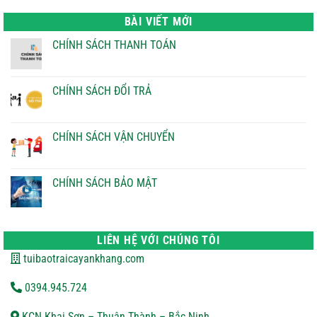
là:
tại
22.000 ₫.
là:
BÀI VIẾT MỚI
21.000 ₫.
CHÍNH SÁCH THANH TOÁN
Không
có
bình
luận
CHÍNH SÁCH ĐỔI TRẢ
ở
CHÍNH
Không
SÁCH
có
THANH
bình
TOÁN
luận
CHÍNH SÁCH VẬN CHUYỂN
ở
CHÍNH
Không
SÁCH
có
ĐỔI
bình
TRẢ
luận
CHÍNH SÁCH BẢO MẬT
ở
CHÍNH
Không
SÁCH
có
VẬN
bình
CHUYỂN
luận
ở
LIÊN HỆ VỚI CHÚNG TÔI
CHÍNH
SÁCH
tuibaotraicayankhang.com
BẢO
MẬT
0394.945.724
KCN Khai Sơn – Thuận Thành – Bắc Ninh