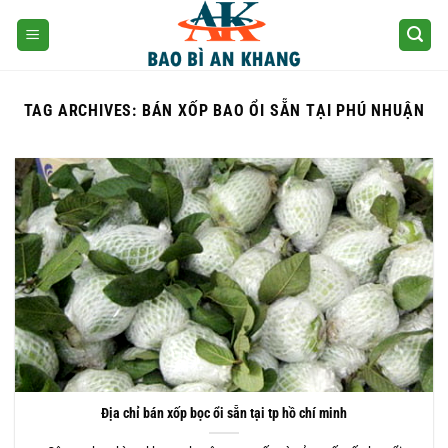
Skip
to
content
TAG ARCHIVES:
BÁN XỐP BAO ỔI SẴN TẠI PHÚ NHUẬN
Địa chỉ bán xốp bọc ổi sẵn tại tp hồ chí minh