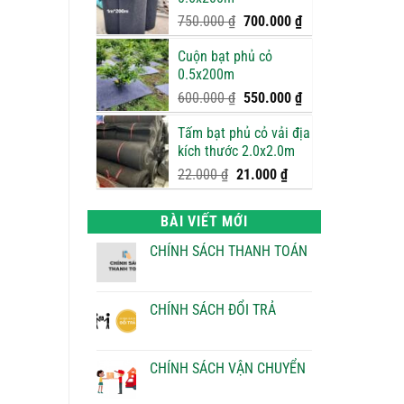
950.000 ₫.
là:
900.000 ₫.
Giá
Giá
750.000
₫
700.000
₫
gốc
hiện
Cuộn bạt phủ cỏ
là:
tại
0.5x200m
750.000 ₫.
là:
700.000 ₫.
Giá
Giá
600.000
₫
550.000
₫
gốc
hiện
Tấm bạt phủ cỏ vải địa
là:
tại
kích thước 2.0x2.0m
600.000 ₫.
là:
550.000 ₫.
Giá
Giá
22.000
₫
21.000
₫
gốc
hiện
là:
tại
BÀI VIẾT MỚI
22.000 ₫.
là:
21.000 ₫.
CHÍNH SÁCH THANH TOÁN
Không
có
bình
luận
CHÍNH SÁCH ĐỔI TRẢ
ở
CHÍNH
Không
SÁCH
có
THANH
bình
TOÁN
luận
CHÍNH SÁCH VẬN CHUYỂN
ở
CHÍNH
Không
SÁCH
có