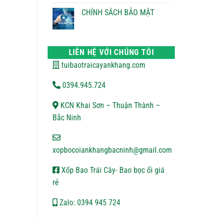
ĐỔI
bình
TRẢ
luận
CHÍNH SÁCH BẢO MẬT
ở
CHÍNH
Không
SÁCH
có
VẬN
bình
CHUYỂN
luận
ở
LIÊN HỆ VỚI CHÚNG TÔI
CHÍNH
SÁCH
tuibaotraicayankhang.com
BẢO
MẬT
0394.945.724
KCN Khai Sơn – Thuận Thành –
Bắc Ninh
xopbocoiankhangbacninh@gmail.com
Xốp Bao Trái Cây- Bao bọc ổi giá
rẻ
Zalo: 0394 945 724