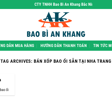
CTY TNHH Bao Bì An Khang Bắc Ninh
- chuyên phâ
NG DẪN MUA HÀNG
HƯỚNG DẪN THANH TOÁN
TIN TỨC M
TAG ARCHIVES:
BÁN XỐP BAO ỔI SẴN TẠI NHA TRANG
a
bao ổi