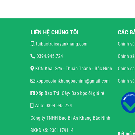
LIÊN HỆ CHÚNG TÔI
CÁC B
tuibaotraicayankhang.com
Chính sá
0394.945.724
Chính sá
KCN Khai Sơn - Thuận Thành - Bắc Ninh
Chính sá
xopbocoiankhangbacninh@gmail.com
Chính s
Xốp Bao Trái Cây- Bao bọc ổi giá rẻ
Zalo: 0394 945 724
Công ty TNHH Bao Bì An Khang Bắc Ninh
ĐKKD số: 2301179114
Kết nối 