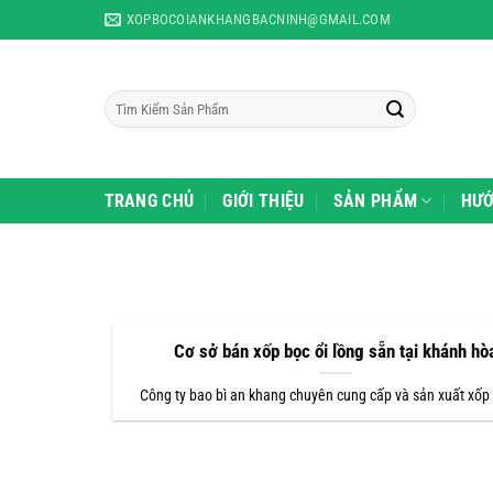
Skip
XOPBOCOIANKHANGBACNINH@GMAIL.COM
to
content
Tìm
kiếm:
TRANG CHỦ
GIỚI THIỆU
SẢN PHẨM
HƯỚ
Cơ sở bán xốp bọc ổi lồng sẵn tại khánh hò
Công ty bao bì an khang chuyên cung cấp và sản xuất xốp 