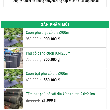
Công ty bao bì an khang chuyên cung cấp và sản xuất xốp bao ổi
SẢN PHẨM MỚI
Cuộn phủ diệt cỏ 0.8x200m
Giá
Giá
950.000
₫
900.000
₫
gốc
hiện
là:
tại
Phủ cỏ dạng cuộn 0.6x200m
950.000 ₫.
là:
Giá
900.000 ₫.
Giá
750.000
₫
700.000
₫
gốc
hiện
là:
tại
Cuộn bạt phủ cỏ 0.5x200m
750.000 ₫.
là:
Giá
Giá
600.000
₫
550.000
₫
700.000 ₫.
gốc
hiện
là:
tại
Tấm bạt phủ cỏ vải địa kích thước 2.0x2.0m
600.000 ₫.
là:
Giá
Giá
22.000
₫
21.000
₫
550.000 ₫.
gốc
hiện