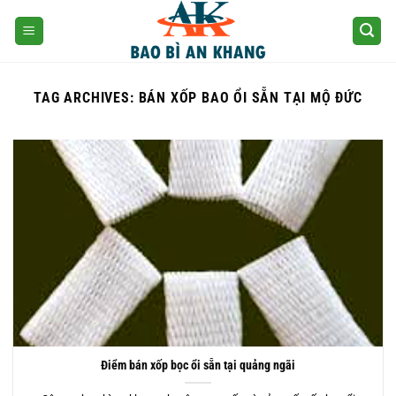
Skip
to
content
TAG ARCHIVES:
BÁN XỐP BAO ỔI SẴN TẠI MỘ ĐỨC
Điểm bán xốp bọc ổi sẵn tại quảng ngãi