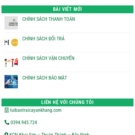
là:
tại
22.000 ₫.
là:
BÀI VIẾT MỚI
21.000 ₫.
CHÍNH SÁCH THANH TOÁN
Không
có
bình
luận
CHÍNH SÁCH ĐỔI TRẢ
ở
CHÍNH
Không
SÁCH
có
THANH
bình
TOÁN
luận
CHÍNH SÁCH VẬN CHUYỂN
ở
CHÍNH
Không
SÁCH
có
ĐỔI
bình
TRẢ
luận
CHÍNH SÁCH BẢO MẬT
ở
CHÍNH
Không
SÁCH
có
VẬN
bình
CHUYỂN
luận
ở
LIÊN HỆ VỚI CHÚNG TÔI
CHÍNH
SÁCH
tuibaotraicayankhang.com
BẢO
MẬT
0394.945.724
KCN Khai Sơn – Thuận Thành – Bắc Ninh