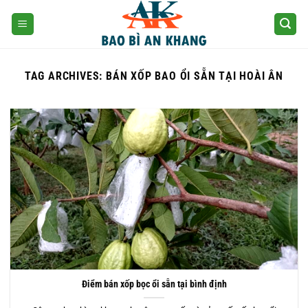
Skip
to
content
TAG ARCHIVES:
BÁN XỐP BAO ỔI SẴN TẠI HOÀI ÂN
Điểm bán xốp bọc ổi sẵn tại bình định