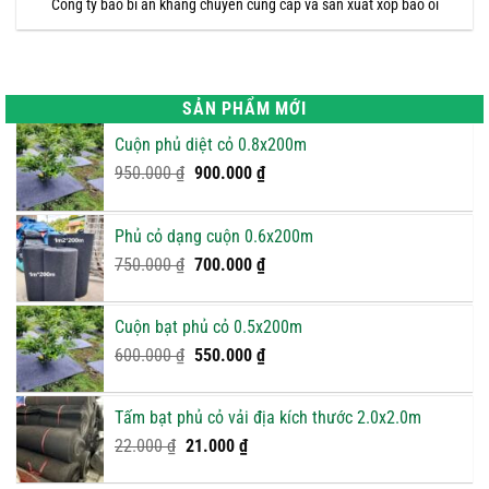
Công ty bao bì an khang chuyên cung cấp và sản xuất xốp bao ổi
SẢN PHẨM MỚI
Cuộn phủ diệt cỏ 0.8x200m
Giá
Giá
950.000
₫
900.000
₫
gốc
hiện
là:
tại
Phủ cỏ dạng cuộn 0.6x200m
950.000 ₫.
là:
Giá
900.000 ₫.
Giá
750.000
₫
700.000
₫
gốc
hiện
là:
tại
Cuộn bạt phủ cỏ 0.5x200m
750.000 ₫.
là:
Giá
Giá
600.000
₫
550.000
₫
700.000 ₫.
gốc
hiện
là:
tại
Tấm bạt phủ cỏ vải địa kích thước 2.0x2.0m
600.000 ₫.
là:
Giá
Giá
22.000
₫
21.000
₫
550.000 ₫.
gốc
hiện