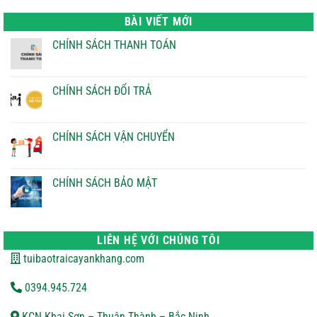
là:
tại
22.000 ₫.
là:
BÀI VIẾT MỚI
21.000 ₫.
CHÍNH SÁCH THANH TOÁN
Không
có
bình
luận
CHÍNH SÁCH ĐỔI TRẢ
ở
CHÍNH
Không
SÁCH
có
THANH
bình
TOÁN
luận
CHÍNH SÁCH VẬN CHUYỂN
ở
CHÍNH
Không
SÁCH
có
ĐỔI
bình
TRẢ
luận
CHÍNH SÁCH BẢO MẬT
ở
CHÍNH
Không
SÁCH
có
VẬN
bình
CHUYỂN
luận
ở
LIÊN HỆ VỚI CHÚNG TÔI
CHÍNH
SÁCH
tuibaotraicayankhang.com
BẢO
MẬT
0394.945.724
KCN Khai Sơn – Thuận Thành – Bắc Ninh