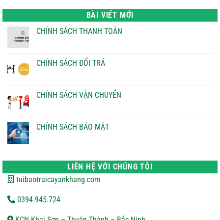
là:
tại
22.000 ₫.
là:
BÀI VIẾT MỚI
21.000 ₫.
CHÍNH SÁCH THANH TOÁN
Không
có
bình
luận
CHÍNH SÁCH ĐỔI TRẢ
ở
CHÍNH
Không
SÁCH
có
THANH
bình
TOÁN
luận
CHÍNH SÁCH VẬN CHUYỂN
ở
CHÍNH
Không
SÁCH
có
ĐỔI
bình
TRẢ
luận
CHÍNH SÁCH BẢO MẬT
ở
CHÍNH
Không
SÁCH
có
VẬN
bình
CHUYỂN
luận
ở
LIÊN HỆ VỚI CHÚNG TÔI
CHÍNH
SÁCH
tuibaotraicayankhang.com
BẢO
MẬT
0394.945.724
KCN Khai Sơn – Thuận Thành – Bắc Ninh