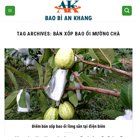
Skip
to
content
TAG ARCHIVES:
BÁN XỐP BAO ỔI MƯỜNG CHÀ
Điểm bán xốp bao ổi lồng sẵn tại điện biên