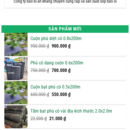
Công ty bao bì an khang chuyên cung cấp và sản xuất xốp bao ổi
SẢN PHẨM MỚI
Cuộn phủ diệt cỏ 0.8x200m
Giá
Giá
950.000
₫
900.000
₫
gốc
hiện
là:
tại
Phủ cỏ dạng cuộn 0.6x200m
950.000 ₫.
là:
Giá
900.000 ₫.
Giá
750.000
₫
700.000
₫
gốc
hiện
là:
tại
Cuộn bạt phủ cỏ 0.5x200m
750.000 ₫.
là:
Giá
Giá
600.000
₫
550.000
₫
700.000 ₫.
gốc
hiện
là:
tại
Tấm bạt phủ cỏ vải địa kích thước 2.0x2.0m
600.000 ₫.
là:
Giá
Giá
22.000
₫
21.000
₫
550.000 ₫.
gốc
hiện