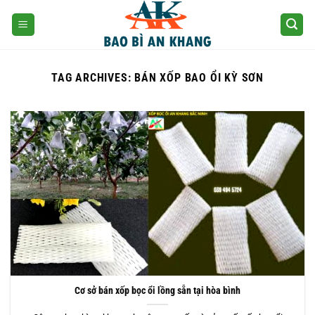
Skip
to
content
TAG ARCHIVES:
BÁN XỐP BAO ỔI KỲ SƠN
Cơ sở bán xốp bọc ổi lồng sẵn tại hòa bình