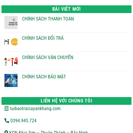
là:
tại
22.000 ₫.
là:
BÀI VIẾT MỚI
21.000 ₫.
CHÍNH SÁCH THANH TOÁN
Không
có
bình
luận
CHÍNH SÁCH ĐỔI TRẢ
ở
CHÍNH
Không
SÁCH
có
THANH
bình
TOÁN
luận
CHÍNH SÁCH VẬN CHUYỂN
ở
CHÍNH
Không
SÁCH
có
ĐỔI
bình
TRẢ
luận
CHÍNH SÁCH BẢO MẬT
ở
CHÍNH
Không
SÁCH
có
VẬN
bình
CHUYỂN
luận
ở
LIÊN HỆ VỚI CHÚNG TÔI
CHÍNH
SÁCH
tuibaotraicayankhang.com
BẢO
MẬT
0394.945.724
KCN Khai Sơn – Thuận Thành – Bắc Ninh