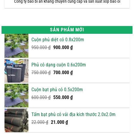
Công ty bao bì an khang chuyên cung cấp và sản xuất xốp bao ổi
SẢN PHẨM MỚI
Cuộn phủ diệt cỏ 0.8x200m
Giá
Giá
950.000
₫
900.000
₫
gốc
hiện
là:
tại
Phủ cỏ dạng cuộn 0.6x200m
950.000 ₫.
là:
Giá
900.000 ₫.
Giá
750.000
₫
700.000
₫
gốc
hiện
là:
tại
Cuộn bạt phủ cỏ 0.5x200m
750.000 ₫.
là:
Giá
Giá
600.000
₫
550.000
₫
700.000 ₫.
gốc
hiện
là:
tại
Tấm bạt phủ cỏ vải địa kích thước 2.0x2.0m
600.000 ₫.
là:
Giá
Giá
22.000
₫
21.000
₫
550.000 ₫.
gốc
hiện