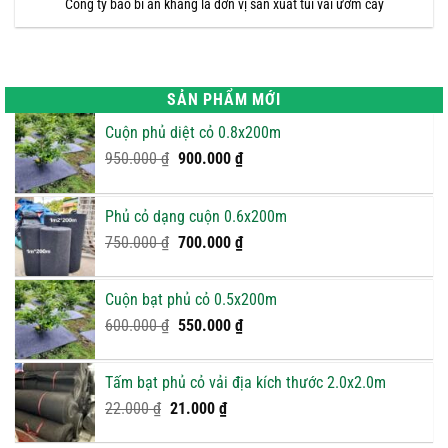
Công ty bao bì an khang là đơn vị sản xuất túi vải ươm cây
SẢN PHẨM MỚI
Cuộn phủ diệt cỏ 0.8x200m
Giá
Giá
950.000
₫
900.000
₫
gốc
hiện
là:
tại
Phủ cỏ dạng cuộn 0.6x200m
950.000 ₫.
là:
Giá
900.000 ₫.
Giá
750.000
₫
700.000
₫
gốc
hiện
là:
tại
Cuộn bạt phủ cỏ 0.5x200m
750.000 ₫.
là:
Giá
Giá
600.000
₫
550.000
₫
700.000 ₫.
gốc
hiện
là:
tại
Tấm bạt phủ cỏ vải địa kích thước 2.0x2.0m
600.000 ₫.
là:
Giá
Giá
22.000
₫
21.000
₫
550.000 ₫.
gốc
hiện