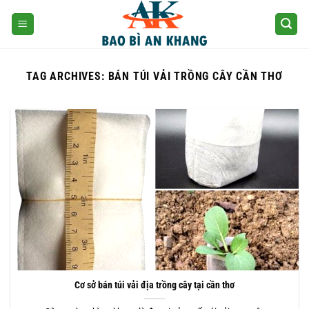
Skip
to
content
TAG ARCHIVES:
BÁN TÚI VẢI TRỒNG CÂY CẦN THƠ
Cơ sở bán túi vải địa trồng cây tại cần thơ