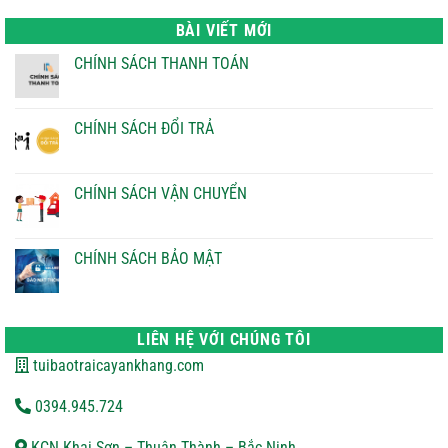
là:
tại
22.000 ₫.
là:
BÀI VIẾT MỚI
21.000 ₫.
CHÍNH SÁCH THANH TOÁN
Không
có
bình
luận
CHÍNH SÁCH ĐỔI TRẢ
ở
CHÍNH
Không
SÁCH
có
THANH
bình
TOÁN
luận
CHÍNH SÁCH VẬN CHUYỂN
ở
CHÍNH
Không
SÁCH
có
ĐỔI
bình
TRẢ
luận
CHÍNH SÁCH BẢO MẬT
ở
CHÍNH
Không
SÁCH
có
VẬN
bình
CHUYỂN
luận
ở
LIÊN HỆ VỚI CHÚNG TÔI
CHÍNH
SÁCH
tuibaotraicayankhang.com
BẢO
MẬT
0394.945.724
KCN Khai Sơn – Thuận Thành – Bắc Ninh