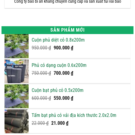
Công ty bao bì an khang chuyên cung cấp và sản xuất túi vải bao
SẢN PHẨM MỚI
Cuộn phủ diệt cỏ 0.8x200m
Giá
Giá
950.000
₫
900.000
₫
gốc
hiện
là:
tại
Phủ cỏ dạng cuộn 0.6x200m
950.000 ₫.
là:
Giá
900.000 ₫.
Giá
750.000
₫
700.000
₫
gốc
hiện
là:
tại
Cuộn bạt phủ cỏ 0.5x200m
750.000 ₫.
là:
Giá
Giá
600.000
₫
550.000
₫
700.000 ₫.
gốc
hiện
là:
tại
Tấm bạt phủ cỏ vải địa kích thước 2.0x2.0m
600.000 ₫.
là:
Giá
Giá
22.000
₫
21.000
₫
550.000 ₫.
gốc
hiện