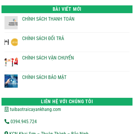
là:
tại
22.000 ₫.
là:
BÀI VIẾT MỚI
21.000 ₫.
CHÍNH SÁCH THANH TOÁN
Không
có
bình
luận
CHÍNH SÁCH ĐỔI TRẢ
ở
CHÍNH
Không
SÁCH
có
THANH
bình
TOÁN
luận
CHÍNH SÁCH VẬN CHUYỂN
ở
CHÍNH
Không
SÁCH
có
ĐỔI
bình
TRẢ
luận
CHÍNH SÁCH BẢO MẬT
ở
CHÍNH
Không
SÁCH
có
VẬN
bình
CHUYỂN
luận
ở
LIÊN HỆ VỚI CHÚNG TÔI
CHÍNH
SÁCH
tuibaotraicayankhang.com
BẢO
MẬT
0394.945.724
KCN Khai Sơn – Thuận Thành – Bắc Ninh