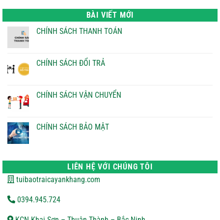
là:
tại
22.000 ₫.
là:
BÀI VIẾT MỚI
21.000 ₫.
CHÍNH SÁCH THANH TOÁN
Không
có
bình
luận
CHÍNH SÁCH ĐỔI TRẢ
ở
CHÍNH
Không
SÁCH
có
THANH
bình
TOÁN
luận
CHÍNH SÁCH VẬN CHUYỂN
ở
CHÍNH
Không
SÁCH
có
ĐỔI
bình
TRẢ
luận
CHÍNH SÁCH BẢO MẬT
ở
CHÍNH
Không
SÁCH
có
VẬN
bình
CHUYỂN
luận
ở
LIÊN HỆ VỚI CHÚNG TÔI
CHÍNH
SÁCH
tuibaotraicayankhang.com
BẢO
MẬT
0394.945.724
KCN Khai Sơn – Thuận Thành – Bắc Ninh