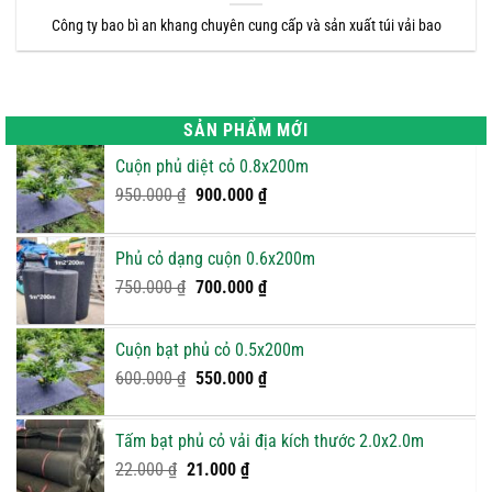
Công ty bao bì an khang chuyên cung cấp và sản xuất túi vải bao
SẢN PHẨM MỚI
Cuộn phủ diệt cỏ 0.8x200m
Giá
Giá
950.000
₫
900.000
₫
gốc
hiện
là:
tại
Phủ cỏ dạng cuộn 0.6x200m
950.000 ₫.
là:
Giá
900.000 ₫.
Giá
750.000
₫
700.000
₫
gốc
hiện
là:
tại
Cuộn bạt phủ cỏ 0.5x200m
750.000 ₫.
là:
Giá
Giá
600.000
₫
550.000
₫
700.000 ₫.
gốc
hiện
là:
tại
Tấm bạt phủ cỏ vải địa kích thước 2.0x2.0m
600.000 ₫.
là:
Giá
Giá
22.000
₫
21.000
₫
550.000 ₫.
gốc
hiện