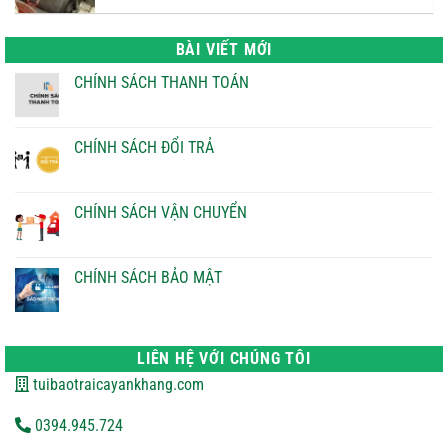
là:
tại
22.000 ₫.
là:
BÀI VIẾT MỚI
21.000 ₫.
CHÍNH SÁCH THANH TOÁN
Không
có
bình
luận
CHÍNH SÁCH ĐỔI TRẢ
ở
CHÍNH
Không
SÁCH
có
THANH
bình
TOÁN
luận
CHÍNH SÁCH VẬN CHUYỂN
ở
CHÍNH
Không
SÁCH
có
ĐỔI
bình
TRẢ
luận
CHÍNH SÁCH BẢO MẬT
ở
CHÍNH
Không
SÁCH
có
VẬN
bình
CHUYỂN
luận
ở
LIÊN HỆ VỚI CHÚNG TÔI
CHÍNH
SÁCH
tuibaotraicayankhang.com
BẢO
MẬT
0394.945.724