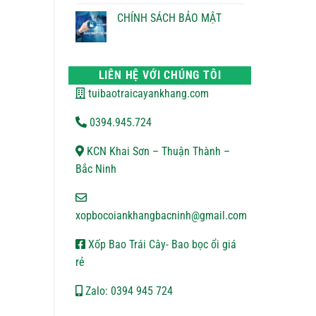
ĐỔI
bình
TRẢ
luận
CHÍNH SÁCH BẢO MẬT
ở
CHÍNH
Không
SÁCH
có
VẬN
bình
CHUYỂN
luận
ở
LIÊN HỆ VỚI CHÚNG TÔI
CHÍNH
SÁCH
tuibaotraicayankhang.com
BẢO
MẬT
0394.945.724
KCN Khai Sơn – Thuận Thành –
Bắc Ninh
xopbocoiankhangbacninh@gmail.com
Xốp Bao Trái Cây- Bao bọc ổi giá
rẻ
Zalo: 0394 945 724