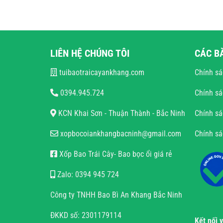
LIÊN HỆ CHÚNG TÔI
CÁC B
tuibaotraicayankhang.com
Chính sá
0394.945.724
Chính sá
KCN Khai Sơn - Thuận Thành - Bắc Ninh
Chính sá
xopbocoiankhangbacninh@gmail.com
Chính s
Xốp Bao Trái Cây- Bao bọc ổi giá rẻ
Zalo: 0394 945 724
Công ty TNHH Bao Bì An Khang Bắc Ninh
ĐKKD số: 2301179114
Kết nối 