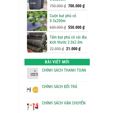
950.000 ₫.
là:
900.000 ₫.
Giá
Giá
750.000
₫
700.000
₫
gốc
hiện
Cuộn bạt phủ cỏ
là:
tại
0.5x200m
750.000 ₫.
là:
700.000 ₫.
Giá
Giá
600.000
₫
550.000
₫
gốc
hiện
Tấm bạt phủ cỏ vải địa
là:
tại
kích thước 2.0x2.0m
600.000 ₫.
là:
550.000 ₫.
Giá
Giá
22.000
₫
21.000
₫
gốc
hiện
là:
tại
BÀI VIẾT MỚI
22.000 ₫.
là:
21.000 ₫.
CHÍNH SÁCH THANH TOÁN
Không
có
bình
luận
CHÍNH SÁCH ĐỔI TRẢ
ở
CHÍNH
Không
SÁCH
có
THANH
bình
TOÁN
luận
CHÍNH SÁCH VẬN CHUYỂN
ở
CHÍNH
Không
SÁCH
có