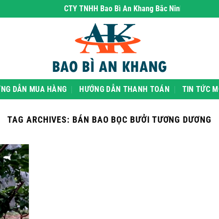
CTY TNHH Bao Bì An Khang Bắc Ninh
- chuyên phân
NG DẪN MUA HÀNG
HƯỚNG DẪN THANH TOÁN
TIN TỨC M
TAG ARCHIVES:
BÁN BAO BỌC BƯỞI TƯƠNG DƯƠNG