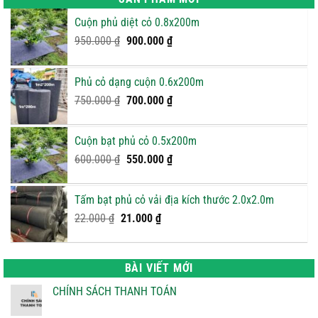
Cuộn phủ diệt cỏ 0.8x200m
Giá
Giá
950.000
₫
900.000
₫
gốc
hiện
là:
tại
Phủ cỏ dạng cuộn 0.6x200m
950.000 ₫.
là:
Giá
900.000 ₫.
Giá
750.000
₫
700.000
₫
gốc
hiện
là:
tại
Cuộn bạt phủ cỏ 0.5x200m
750.000 ₫.
là:
Giá
Giá
600.000
₫
550.000
₫
700.000 ₫.
gốc
hiện
là:
tại
Tấm bạt phủ cỏ vải địa kích thước 2.0x2.0m
600.000 ₫.
là:
Giá
Giá
22.000
₫
21.000
₫
550.000 ₫.
gốc
hiện
là:
tại
22.000 ₫.
là:
BÀI VIẾT MỚI
21.000 ₫.
CHÍNH SÁCH THANH TOÁN
Không
có