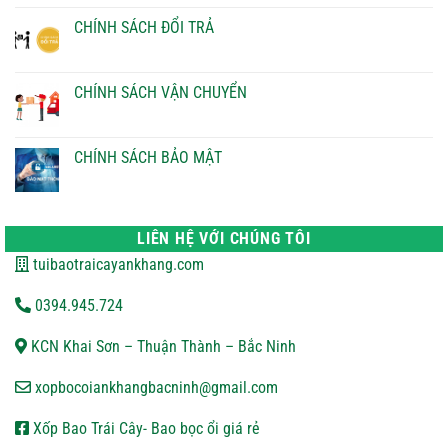
bình
luận
CHÍNH SÁCH ĐỔI TRẢ
ở
CHÍNH
Không
SÁCH
có
THANH
bình
TOÁN
luận
CHÍNH SÁCH VẬN CHUYỂN
ở
CHÍNH
Không
SÁCH
có
ĐỔI
bình
TRẢ
luận
CHÍNH SÁCH BẢO MẬT
ở
CHÍNH
Không
SÁCH
có
VẬN
bình
CHUYỂN
luận
ở
LIÊN HỆ VỚI CHÚNG TÔI
CHÍNH
SÁCH
tuibaotraicayankhang.com
BẢO
MẬT
0394.945.724
KCN Khai Sơn – Thuận Thành – Bắc Ninh
xopbocoiankhangbacninh@gmail.com
Xốp Bao Trái Cây- Bao bọc ổi giá rẻ