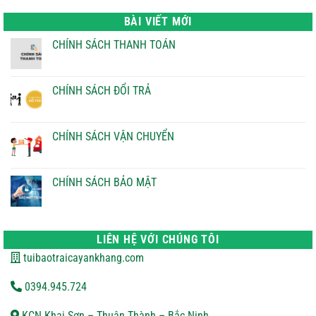
là:
tại
22.000 ₫.
là:
BÀI VIẾT MỚI
21.000 ₫.
CHÍNH SÁCH THANH TOÁN
Không
có
bình
luận
CHÍNH SÁCH ĐỔI TRẢ
ở
CHÍNH
Không
SÁCH
có
THANH
bình
TOÁN
luận
CHÍNH SÁCH VẬN CHUYỂN
ở
CHÍNH
Không
SÁCH
có
ĐỔI
bình
TRẢ
luận
CHÍNH SÁCH BẢO MẬT
ở
CHÍNH
Không
SÁCH
có
VẬN
bình
CHUYỂN
luận
ở
LIÊN HỆ VỚI CHÚNG TÔI
CHÍNH
SÁCH
tuibaotraicayankhang.com
BẢO
MẬT
0394.945.724
KCN Khai Sơn – Thuận Thành – Bắc Ninh