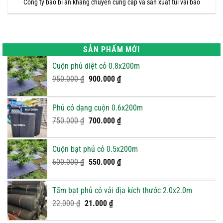
Công ty bao bì an khang chuyên cung cấp và sản xuất túi vải bao
SẢN PHẨM MỚI
Cuộn phủ diệt cỏ 0.8x200m
Giá
Giá
950.000
₫
900.000
₫
gốc
hiện
là:
tại
Phủ cỏ dạng cuộn 0.6x200m
950.000 ₫.
là:
Giá
900.000 ₫.
Giá
750.000
₫
700.000
₫
gốc
hiện
là:
tại
Cuộn bạt phủ cỏ 0.5x200m
750.000 ₫.
là:
Giá
Giá
600.000
₫
550.000
₫
700.000 ₫.
gốc
hiện
là:
tại
Tấm bạt phủ cỏ vải địa kích thước 2.0x2.0m
600.000 ₫.
là:
Giá
Giá
22.000
₫
21.000
₫
550.000 ₫.
gốc
hiện