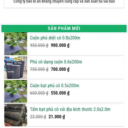
Công ty bao bì an khang chuyên cung cấp và sản xuất túi vải bao
SẢN PHẨM MỚI
Cuộn phủ diệt cỏ 0.8x200m
Giá
Giá
950.000
₫
900.000
₫
gốc
hiện
là:
tại
Phủ cỏ dạng cuộn 0.6x200m
950.000 ₫.
là:
Giá
900.000 ₫.
Giá
750.000
₫
700.000
₫
gốc
hiện
là:
tại
Cuộn bạt phủ cỏ 0.5x200m
750.000 ₫.
là:
Giá
Giá
600.000
₫
550.000
₫
700.000 ₫.
gốc
hiện
là:
tại
Tấm bạt phủ cỏ vải địa kích thước 2.0x2.0m
600.000 ₫.
là:
Giá
Giá
22.000
₫
21.000
₫
550.000 ₫.
gốc
hiện