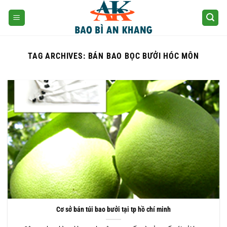
Skip
to
content
TAG ARCHIVES:
BÁN BAO BỌC BƯỞI HÓC MÔN
Cơ sở bán túi bao bưởi tại tp hồ chí minh