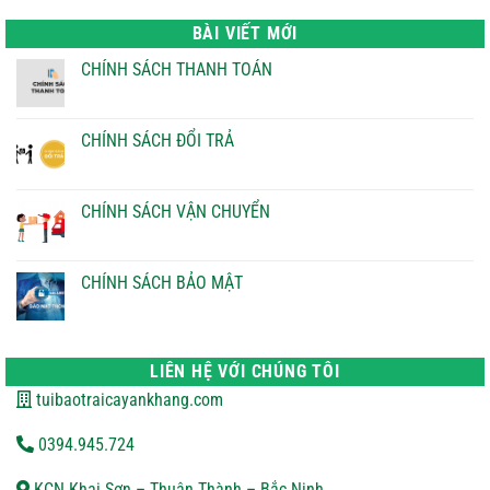
là:
tại
22.000 ₫.
là:
BÀI VIẾT MỚI
21.000 ₫.
CHÍNH SÁCH THANH TOÁN
Không
có
bình
luận
CHÍNH SÁCH ĐỔI TRẢ
ở
CHÍNH
Không
SÁCH
có
THANH
bình
TOÁN
luận
CHÍNH SÁCH VẬN CHUYỂN
ở
CHÍNH
Không
SÁCH
có
ĐỔI
bình
TRẢ
luận
CHÍNH SÁCH BẢO MẬT
ở
CHÍNH
Không
SÁCH
có
VẬN
bình
CHUYỂN
luận
ở
LIÊN HỆ VỚI CHÚNG TÔI
CHÍNH
SÁCH
tuibaotraicayankhang.com
BẢO
MẬT
0394.945.724
KCN Khai Sơn – Thuận Thành – Bắc Ninh