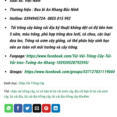
Xuất xứ: Việt Nam
Thương hiệu : Bao bì An Khang Bắc Ninh
Hotline: 0394945724- 0855 015 992
Túi trồng cây bằng vải địa kỹ thuật không dệt có độ bền hơn
5 năm, màu trắng, phù hợp trồng dưa lưới, cà chua, các loại
dưa leo, Trồng và ươm cây giống, có thể phân hủy sinh học
nên an toàn với môi trường và cây trồng.
Fanpage:
https://www.facebook.com/Túi-Vải-Trồng-Cây-Túi-
Vải-treo-Tường-An-Khang-105920528792595/
Groups:
https://www.facebook.com/groups/537127031119044
Danh mục:
Chậu Vải Trồng Cây
Thẻ:
chậu vải trồng cây
,
cơ sở bán lẻ túi vải ươm cây
,
địa chỉ bán lẻ túi vải ươm
cây
,
túi vải địa
,
túi vải địa trồng cây
,
túi vải địa trồng cây 45x40m