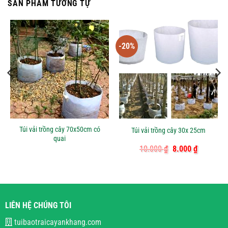
SẢN PHẨM TƯƠNG TỰ
-20%
Túi vải trồng cây 70x50cm có
Túi vải trồng cây 30x 25cm
quai
Giá
Giá
10.000
₫
8.000
₫
gốc
hiện
là:
tại
10.000 ₫.
là:
8.000 ₫.
LIÊN HỆ CHÚNG TÔI
tuibaotraicayankhang.com