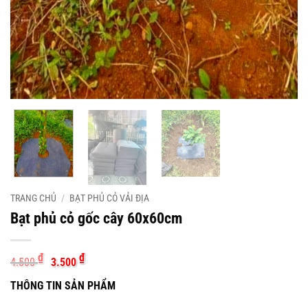
TRANG CHỦ
/
BẠT PHỦ CỎ VẢI ĐỊA
Bạt phủ cỏ gốc cây 60x60cm
Giá
Giá
₫
₫
4.500
3.500
gốc
hiện
là:
tại
THÔNG TIN SẢN PHẨM
4.500 ₫.
là:
3.500 ₫.