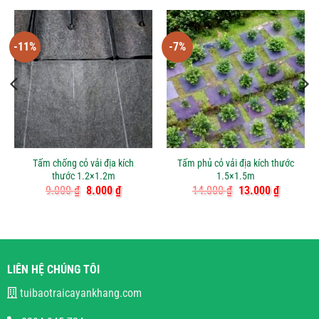
-11%
-7%
Tấm chống cỏ vải địa kích
Tấm phủ cỏ vải địa kích thước
thước 1.2×1.2m
1.5×1.5m
Giá
Giá
Giá
Giá
9.000
₫
8.000
₫
14.000
₫
13.000
₫
gốc
hiện
gốc
hiện
là:
tại
là:
tại
9.000 ₫.
là:
14.000 ₫.
là:
₫.
8.000 ₫.
13.000 ₫
LIÊN HỆ CHÚNG TÔI
tuibaotraicayankhang.com