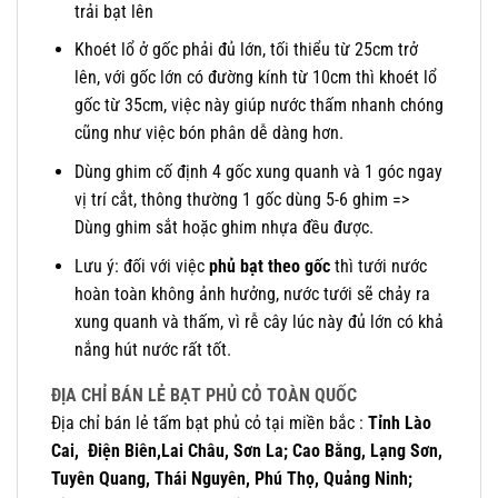
trải bạt lên
Khoét lổ ở gốc phải đủ lớn, tối thiểu từ 25cm trở
lên, với gốc lớn có đường kính từ 10cm thì khoét lổ
gốc từ 35cm, việc này giúp nước thấm nhanh chóng
cũng như việc bón phân dễ dàng hơn.
Dùng ghim cố định 4 gốc xung quanh và 1 góc ngay
vị trí cắt, thông thường 1 gốc dùng 5-6 ghim =>
Dùng ghim sắt hoặc ghim nhựa đều được.
Lưu ý: đối với việc
phủ bạt theo gốc
thì tưới nước
hoàn toàn không ảnh hưởng, nước tưới sẽ chảy ra
xung quanh và thấm, vì rễ cây lúc này đủ lớn có khả
nắng hút nước rất tốt.
ĐỊA CHỈ BÁN LẺ BẠT PHỦ CỎ TOÀN QUỐC
Địa chỉ bán lẻ tấm bạt phủ cỏ tại miền bắc :
Tỉnh Lào
Cai, Điện Biên,Lai Châu, Sơn La; Cao Bằng, Lạng Sơn,
Tuyên Quang, Thái Nguyên, Phú Thọ, Quảng Ninh;