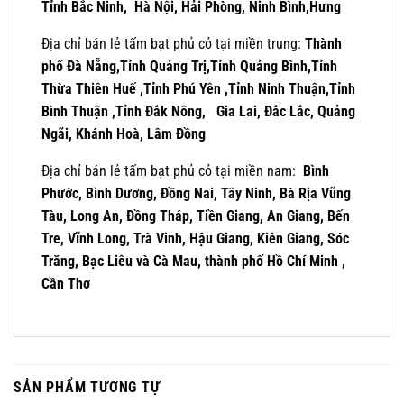
Tỉnh Bắc Ninh, Hà Nội, Hải Phòng, Ninh Bình,Hưng
Địa chỉ bán lẻ tấm bạt phủ cỏ tại miền trung:
Thành
phố Đà Nẵng,
Tỉnh Quảng Trị,
Tỉnh Quảng Bình,
Tỉnh
Thừa Thiên Huế ,
Tỉnh Phú Yên ,
Tỉnh Ninh Thuận,
Tỉnh
Bình Thuận ,
Tỉnh Đắk Nông,
Gia Lai, Đắc Lắc, Quảng
Ngãi, Khánh Hoà, Lâm Đồng
Địa chỉ bán lẻ tấm bạt phủ cỏ tại miền nam:
Bình
Phước, Bình Dương, Đồng Nai, Tây Ninh, Bà Rịa Vũng
Tàu, Long An, Đồng Tháp, Tiền Giang, An Giang, Bến
Tre, Vĩnh Long, Trà Vinh, Hậu Giang, Kiên Giang, Sóc
Trăng, Bạc Liêu và Cà Mau, thành phố Hồ Chí Minh ,
Cần Thơ
SẢN PHẨM TƯƠNG TỰ