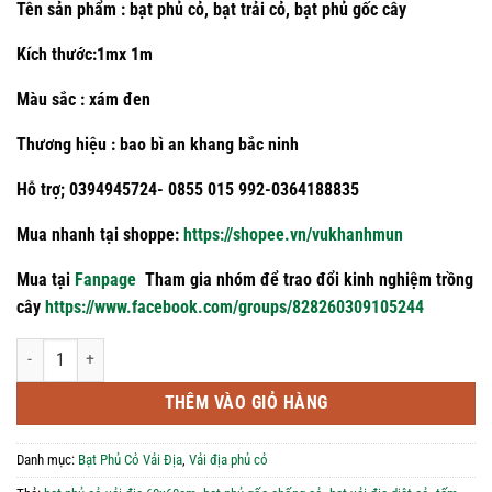
Tên sản phẩm : bạt phủ cỏ, bạt trải cỏ, bạt phủ gốc cây
Kích thước:1mx 1m
Màu sắc : xám đen
Thương hiệu : bao bì an khang bắc ninh
Hỗ trợ; 0394945724- 0855 015 992-0364188835
Mua nhanh tại shoppe:
https://shopee.vn/vukhanhmun
Mua tại
Fanpage
Tham gia nhóm để trao đổi kinh nghiệm trồng
cây
https://www.facebook.com/groups/828260309105244
Bạt phủ cỏ gốc cây 60x60cm số lượng
THÊM VÀO GIỎ HÀNG
Danh mục:
Bạt Phủ Cỏ Vải Địa
,
Vải địa phủ cỏ