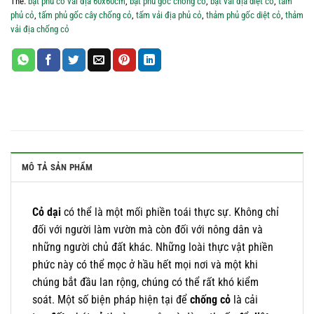
Thẻ:
bạt phủ cỏ vải địa 60x60cm
,
bạt phủ gốc chống cỏ
,
bạt vải địa diệt cỏ
,
tấm
phủ cỏ
,
tấm phủ gốc cây chống cỏ
,
tấm vải địa phủ cỏ
,
thảm phủ gốc diệt cỏ
,
thảm
vải địa chống cỏ
MÔ TẢ SẢN PHẨM
Cỏ dại
có thể là một mối phiền toái thực sự. Không chỉ
đối với người làm vườn mà còn đối với nông dân và
những người chủ đất khác. Những loài thực vật phiền
phức này có thể mọc ở hầu hết mọi nơi và một khi
chúng bắt đầu lan rộng, chúng có thể rất khó kiểm
soát. Một số biện pháp hiện tại để
chống cỏ
là cải