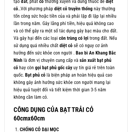
tạo
đất
, phát
cỏ
thường xuyên và dùng thuốc để
diệt
cỏ
…Với phương pháp
diệt cỏ truyền thống
này thường
tốn công sức hoặc tiền của và phải lặp đi lặp lại nhiều
lần trong năm. Gây lãng phí tiền, hiệu quả không cao
và có thể gây ra một số tác dụng gây bạc màu cho đất.
Và gây hại đến các loại
côn trùng có lợi
trong đất. Nếu
sử dụng quá nhiều chất
diệt cỏ
sẽ có nguy cơ ảnh
hưởng đến sức khỏe con người .
Bao bì An Khang Bắc
Ninh
là đơn vị chuyên cung cấp và
sản xuất bạt phủ
cỏ
hay còn
gọi bạt phủ gốc cây
uy tín giá rẻ trên toàn
quốc.
Bạt phủ cỏ
là biện pháp an hoàn hiệu quả cao
không gây ảnh hưởng sức khỏe con người mang lại
hiệu quả tuyệt đối và tiết kiệm thời gian 3-5 năm
không cần làm cỏ.
CÔNG DỤNG CỦA BẠT TRẢI CỎ
60cmx60cm
CHỐNG CỎ DẠI MỌC