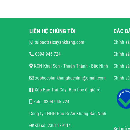
LIÊN HỆ CHÚNG TÔI
CÁC B
tuibaotraicayankhang.com
Chính sá
0394.945.724
Chính sá
KCN Khai Sơn - Thuận Thành - Bắc Ninh
Chính sá
xopbocoiankhangbacninh@gmail.com
Chính s
Xốp Bao Trái Cây- Bao bọc ổi giá rẻ
Zalo: 0394 945 724
Công ty TNHH Bao Bì An Khang Bắc Ninh
ĐKKD số: 2301179114
Kết nối 