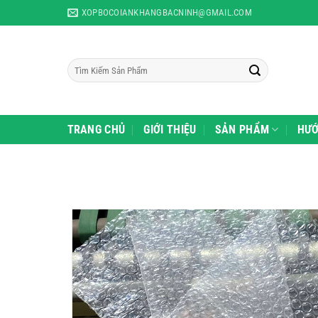
Skip
XOPBOCOIANKHANGBACNINH@GMAIL.COM
to
content
Tìm
kiếm:
TRANG CHỦ
GIỚI THIỆU
SẢN PHẨM
HƯỚ