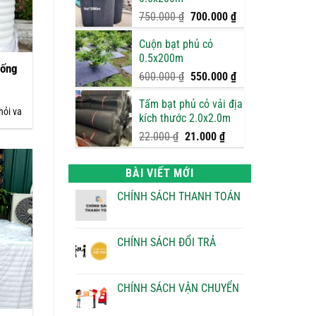
950.000 ₫.
là:
900.000 ₫.
Giá
Giá
750.000
₫
700.000
₫
gốc
hiện
Cuộn bạt phủ cỏ
là:
tại
0.5x200m
750.000 ₫.
là:
hống
700.000 ₫.
Giá
Giá
600.000
₫
550.000
₫
gốc
hiện
Tấm bạt phủ cỏ vải địa
là:
tại
hỏi va
kích thước 2.0x2.0m
600.000 ₫.
là:
550.000 ₫.
Giá
Giá
22.000
₫
21.000
₫
gốc
hiện
là:
tại
BÀI VIẾT MỚI
22.000 ₫.
là:
21.000 ₫.
CHÍNH SÁCH THANH TOÁN
Không
có
bình
luận
CHÍNH SÁCH ĐỔI TRẢ
ở
CHÍNH
Không
SÁCH
có
THANH
bình
TOÁN
luận
CHÍNH SÁCH VẬN CHUYỂN
ở
CHÍNH
Không
SÁCH
có