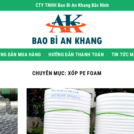
CTY TNHH Bao Bì An Khang Bắc Ninh
- chuyên phân p
NG DẪN MUA HÀNG
HƯỚNG DẪN THANH TOÁN
TIN TỨC M
CHUYÊN MỤC:
XỐP PE FOAM