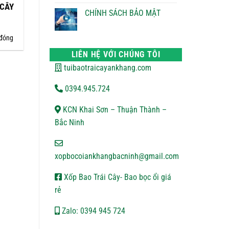
ĐỔI
bình
 CÂY
TRẢ
luận
CHÍNH SÁCH BẢO MẬT
ở
CHÍNH
Không
SÁCH
có
VẬN
bình
 đóng
CHUYỂN
luận
ở
LIÊN HỆ VỚI CHÚNG TÔI
CHÍNH
SÁCH
tuibaotraicayankhang.com
BẢO
MẬT
0394.945.724
KCN Khai Sơn – Thuận Thành –
Bắc Ninh
xopbocoiankhangbacninh@gmail.com
Xốp Bao Trái Cây- Bao bọc ổi giá
rẻ
Zalo: 0394 945 724