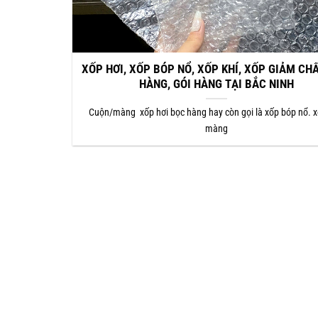
XỐP HƠI, XỐP BÓP NỔ, XỐP KHÍ, XỐP GIẢM CH
HÀNG, GÓI HÀNG TẠI BẮC NINH
Cuộn/màng xốp hơi bọc hàng hay còn gọi là xốp bóp nổ. x
màng